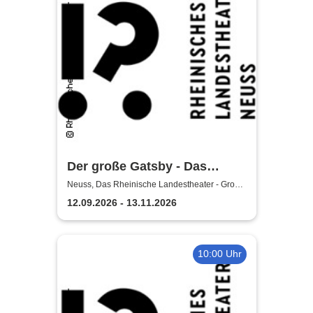
Der große Gatsby - Das
Rheinische Landestheater
Neuss, Das Rheinische Landestheater - Große
Bühne
Neuss
12.09.2026 - 13.11.2026
10:00 Uhr