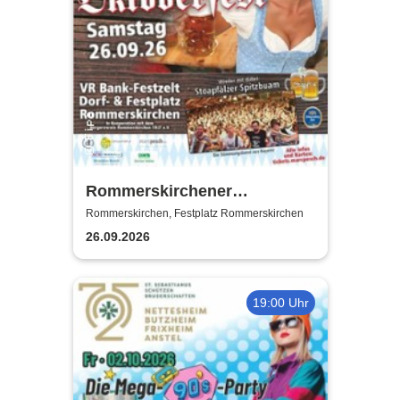
Rommerskirchener
Oktoberfest - Auf geht´s -
Rommerskirchen, Festplatz Rommerskirchen
pack mas!
26.09.2026
19:00 Uhr