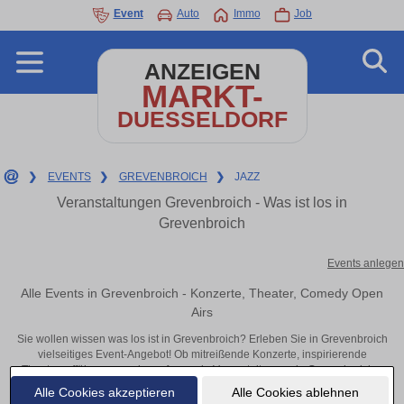
Event
Auto
Immo
Job
ANZEIGEN
MARKT-
DUESSELDORF
❯
EVENTS
❯
GREVENBROICH
❯
JAZZ
Veranstaltungen Grevenbroich - Was ist los in
Grevenbroich
Events anlegen
Alle Events in Grevenbroich - Konzerte, Theater, Comedy Open
Airs
Sie wollen wissen was los ist in Grevenbroich? Erleben Sie in Grevenbroich
vielseitiges Event-Angebot! Ob mitreißende Konzerte, inspirierende
Theateraufführungen oder aufregende Veranstaltungen in Grevenbroich –
hier finden alles im Überblick und Tickets.
Alle Cookies akzeptieren
Alle Cookies ablehnen