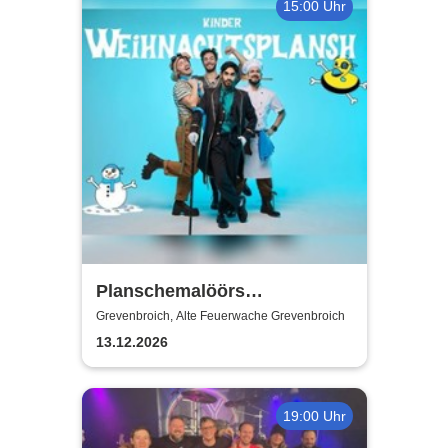
15:00 Uhr
Planschemalöörs
Kinderweihnachtsplansch
Grevenbroich, Alte Feuerwache Grevenbroich
13.12.2026
19:00 Uhr