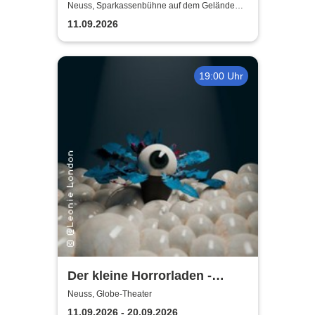
Neuss, Sparkassenbühne auf dem Gelände
der Landesgartenschau Neuss
11.09.2026
19:00 Uhr
Der kleine Horrorladen -
Kulturforum Alte Post und
Neuss, Globe-Theater
Musikschule Neuss
11.09.2026 - 20.09.2026