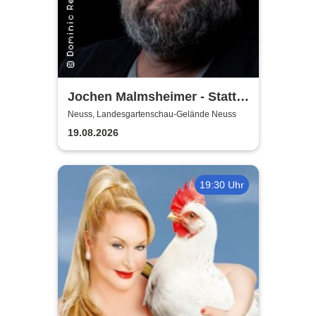
Jochen Malmsheimer - Statt
wesentlich die Welt bewegt,
Neuss, Landesgartenschau-Gelände Neuss
hab ich wohl nur das Meer
19.08.2026
gepflügt
19:30 Uhr