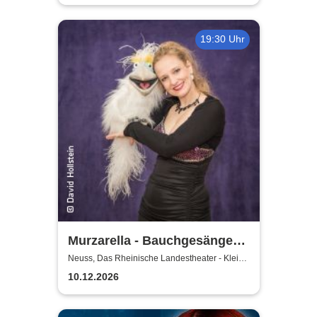
19:30 Uhr
Murzarella - Bauchgesänge
und andere Ungereimtheiten
Neuss, Das Rheinische Landestheater - Kleine
Bühne
10.12.2026