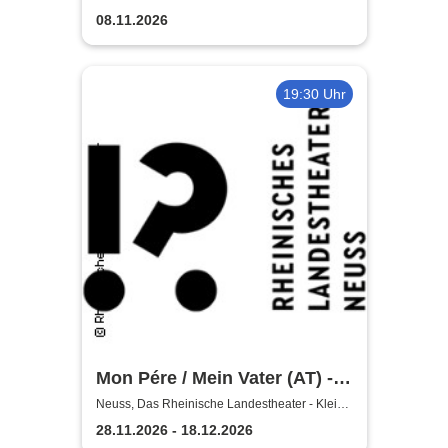
Bühne
Wunschpunsch - Rheinisches
08.11.2026
Landestheater Neuss
19:30 Uhr
Mon Pére / Mein Vater (AT) -
Rheinisches Landestheater
Neuss, Das Rheinische Landestheater - Kleine
Bühne
Neuss
28.11.2026 - 18.12.2026