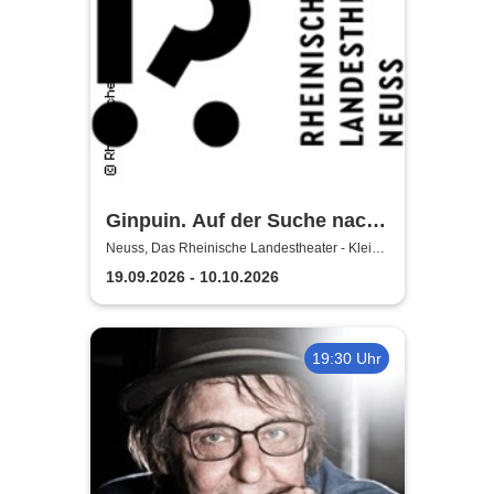
Ginpuin. Auf der Suche nach
dem großen Glück - Das
Neuss, Das Rheinische Landestheater - Kleine
Bühne
Rheinische Landestheater
19.09.2026 - 10.10.2026
Neuss
19:30 Uhr