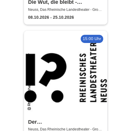
Die Wut, die bleibt -
Rheinische Landestheater
Neuss, Das Rheinische Landestheater - Große
Bühne
Neuss
08.10.2026 - 25.10.2026
15:00 Uhr
Der
satanarchäolügenialkohöllische
Neuss, Das Rheinische Landestheater - Große