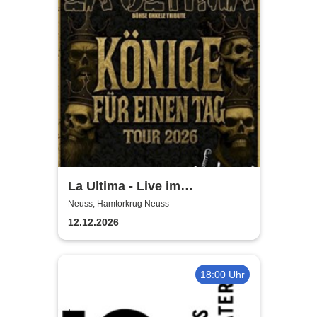
La Ultima - Live im
Hamtorkrug! | Könige für
Neuss, Hamtorkrug Neuss
einen Tag
12.12.2026
18:00 Uhr