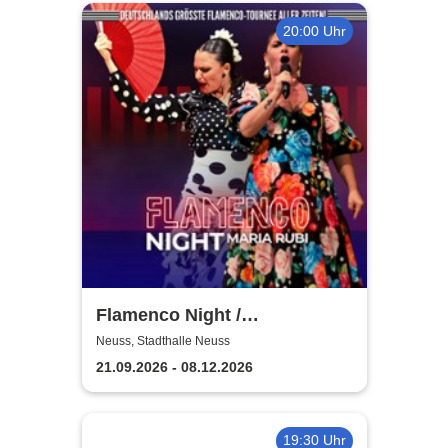
20:00 Uhr
Flamenco Night /
Flamencomanía Tour 26/27 -
Neuss, Stadthalle Neuss
Deutschlands größte
21.09.2026 - 08.12.2026
Flamenco-Tournee
19:30 Uhr