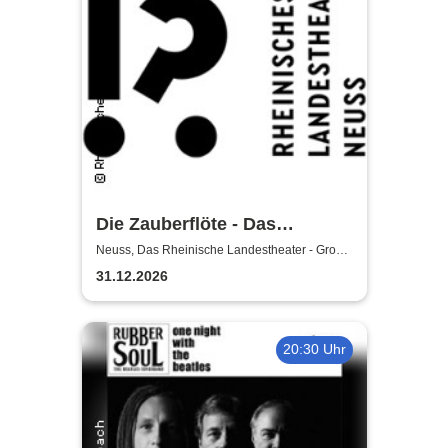
Die Zauberflöte - Das
Rheinische Landestheater
Neuss, Das Rheinische Landestheater - Große
Bühne
31.12.2026
20:30 Uhr