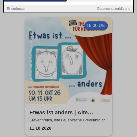
Einstellungen
Datenschutzerklärung
15:00 Uhr
Etwas ist anders | Alte
Feuerwache Grevenbroich |
Grevenbroich, Alte Feuerwache Grevenbroich
KOM'MA Theater aus
11.10.2026
Duisburg