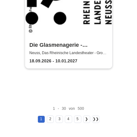
Die Glasmenagerie -
Rheinisches Landestheater
Neuss, Das Rheinische Landestheater - Große
Bühne
Neuss
18.09.2026 - 10.01.2027
1 - 30 von 500
1
2
3
4
5
❯
❯❯