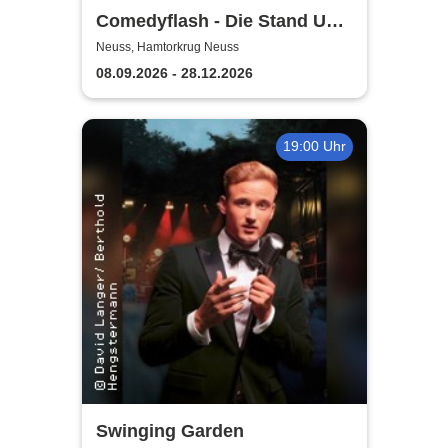
Comedyflash - Die Stand Up
Comedy Show in Neuss
Neuss, Hamtorkrug Neuss
08.09.2026 - 28.12.2026
19:00 Uhr
Swinging Garden