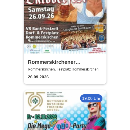
Rommerskirchener
Oktoberfest - Auf geht´s -
Rommerskirchen, Festplatz Rommerskirchen
pack mas!
26.09.2026
19:00 Uhr