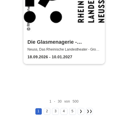
Die Glasmenagerie -
Rheinisches Landestheater
Neuss, Das Rheinische Landestheater - Große
Bühne
Neuss
18.09.2026 - 10.01.2027
1 - 30 von 500
1
2
3
4
5
❯
❯❯