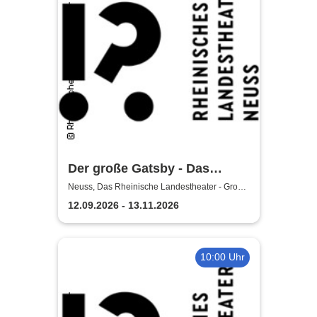
Der große Gatsby - Das
Rheinische Landestheater
Neuss, Das Rheinische Landestheater - Große
Bühne
Neuss
12.09.2026 - 13.11.2026
10:00 Uhr