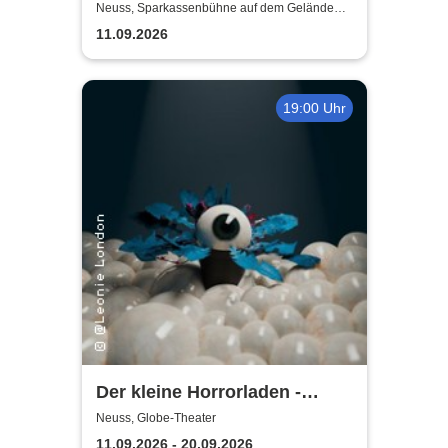
Neuss, Sparkassenbühne auf dem Gelände
der Landesgartenschau Neuss
11.09.2026
19:00 Uhr
Der kleine Horrorladen -
Kulturforum Alte Post und
Neuss, Globe-Theater
Musikschule Neuss
11.09.2026 - 20.09.2026