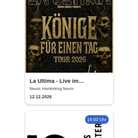
La Ultima - Live im
Hamtorkrug! | Könige für
Neuss, Hamtorkrug Neuss
einen Tag
12.12.2026
18:00 Uhr