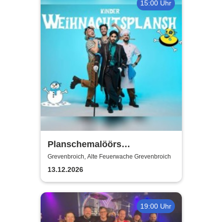
15:00 Uhr
Planschemalöörs
Kinderweihnachtsplansch
Grevenbroich, Alte Feuerwache Grevenbroich
13.12.2026
19:00 Uhr