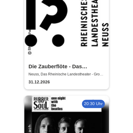
Die Zauberflöte - Das
Rheinische Landestheater
Neuss, Das Rheinische Landestheater - Große
Bühne
31.12.2026
20:30 Uhr