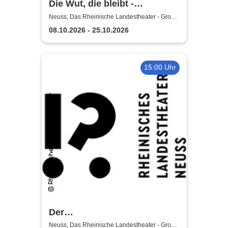
Die Wut, die bleibt -
Rheinische Landestheater
Neuss, Das Rheinische Landestheater - Große
Bühne
Neuss
08.10.2026 - 25.10.2026
15:00 Uhr
Der
satanarchäolügenialkohöllische
Neuss, Das Rheinische Landestheater - Große