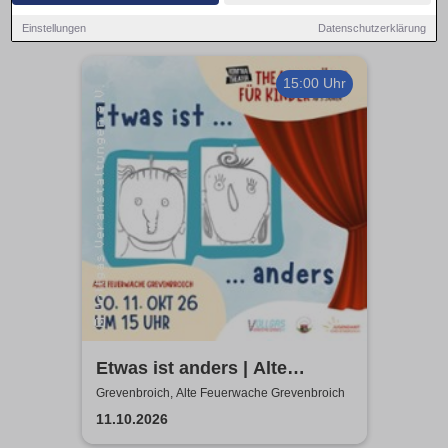
Einstellungen
Datenschutzerklärung
15:00 Uhr
Etwas ist anders | Alte
Feuerwache Grevenbroich |
Grevenbroich, Alte Feuerwache Grevenbroich
KOM'MA Theater aus
11.10.2026
Duisburg