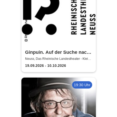
Ginpuin. Auf der Suche nach
dem großen Glück - Das
Neuss, Das Rheinische Landestheater - Kleine
Bühne
Rheinische Landestheater
19.09.2026 - 10.10.2026
Neuss
19:30 Uhr