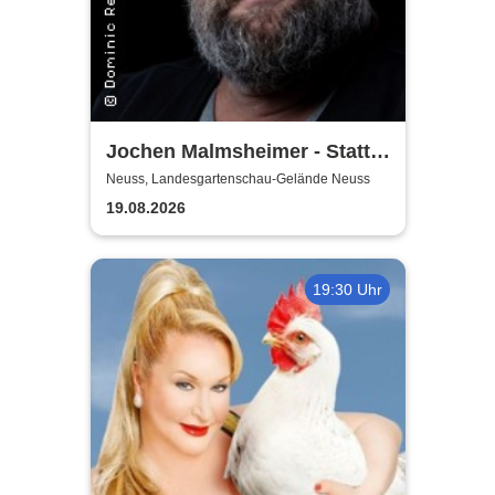
Jochen Malmsheimer - Statt
wesentlich die Welt bewegt,
Neuss, Landesgartenschau-Gelände Neuss
hab ich wohl nur das Meer
19.08.2026
gepflügt
19:30 Uhr