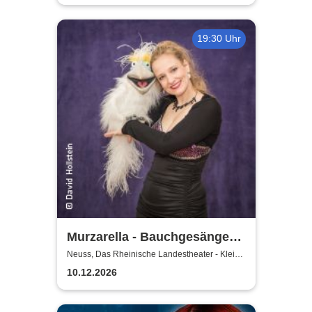
19:30 Uhr
Murzarella - Bauchgesänge
und andere Ungereimtheiten
Neuss, Das Rheinische Landestheater - Kleine
Bühne
10.12.2026