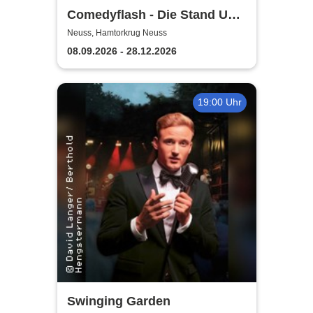
Comedyflash - Die Stand Up
Comedy Show in Neuss
Neuss, Hamtorkrug Neuss
08.09.2026 - 28.12.2026
19:00 Uhr
Swinging Garden