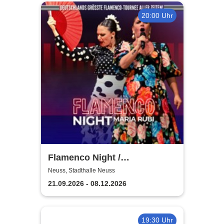
20:00 Uhr
Flamenco Night /
Flamencomanía Tour 26/27 -
Neuss, Stadthalle Neuss
Deutschlands größte
21.09.2026 - 08.12.2026
Flamenco-Tournee
19:30 Uhr