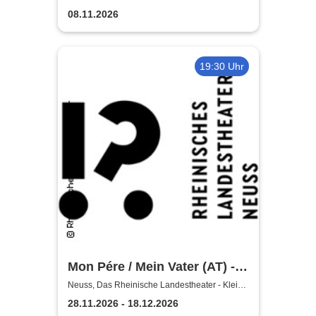
Bühne
Wunschpunsch - Rheinisches
08.11.2026
Landestheater Neuss
19:30 Uhr
Mon Pére / Mein Vater (AT) -
Rheinisches Landestheater
Neuss, Das Rheinische Landestheater - Kleine
Bühne
Neuss
28.11.2026 - 18.12.2026