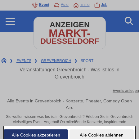
Event
Auto
Immo
Job
ANZEIGEN
MARKT-
DUESSELDORF
❯
EVENTS
❯
GREVENBROICH
❯
SPORT
Veranstaltungen Grevenbroich - Was ist los in
Grevenbroich
Events anlegen
Alle Events in Grevenbroich - Konzerte, Theater, Comedy Open
Airs
Sie wollen wissen was los ist in Grevenbroich? Erleben Sie in Grevenbroich
vielseitiges Event-Angebot! Ob mitreißende Konzerte, inspirierende
Theateraufführungen oder aufregende Veranstaltungen in Grevenbroich –
hier finden alles im Überblick und Tickets.
Alle Cookies akzeptieren
Alle Cookies ablehnen