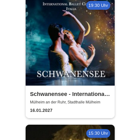
19:30 Uhr
Schwanensee - International
Ballet Company Italia
Mülheim an der Ruhr, Stadthalle Mülheim
16.01.2027
15:30 Uhr