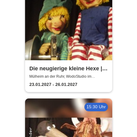
Die neugierige kleine Hexe |
WodoStudio im
Mülheim an der Ruhr, WodoStudio im
Ringlokschuppen Ruhr
Ringlokschuppen Ruhr
23.01.2027 - 26.01.2027
15:30 Uhr