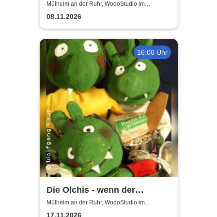
WodoStudio im
Mülheim an der Ruhr, WodoStudio im
Ringlokschuppen Ruhr
Ringlokschuppen Ruhr
08.11.2026
16:00 Uhr
Die Olchis - wenn der
Babysitter kommt
Mülheim an der Ruhr, WodoStudio im
Ringlokschuppen Ruhr
17.11.2026