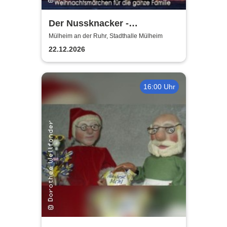
Der Nussknacker -
Zauberhaftes
Mülheim an der Ruhr, Stadthalle Mülheim
Weihnachtsballett für Jung
22.12.2026
und Alt
16:00 Uhr