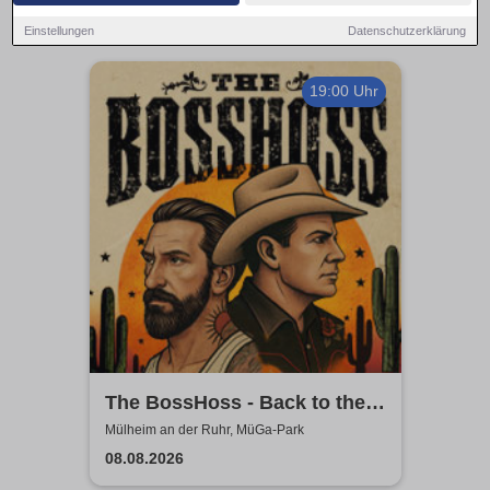
Einstellungen
Datenschutzerklärung
19:00 Uhr
The BossHoss - Back to the
Boots - LIVE - Summer 2026
Mülheim an der Ruhr, MüGa-Park
08.08.2026