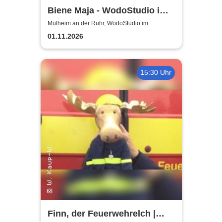
Biene Maja - WodoStudio im
Ringlokschuppen Ruhr
Mülheim an der Ruhr, WodoStudio im
Ringlokschuppen Ruhr
01.11.2026
15:30 Uhr
Finn, der Feuerwehrelch |