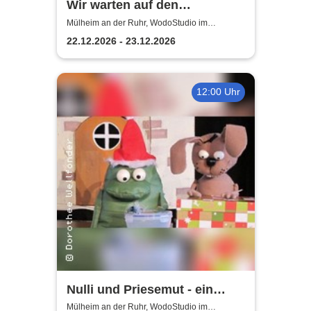
Wir warten auf den
Weihnachtsmann |
Mülheim an der Ruhr, WodoStudio im
Ringlokschuppen Ruhr
WodoStudio im
22.12.2026 - 23.12.2026
Ringlokschuppen Ruhr
12:00 Uhr
Nulli und Priesemut - ein
Baum für den
Mülheim an der Ruhr, WodoStudio im