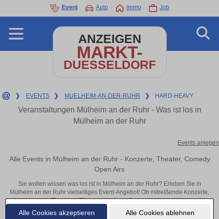
Event
Auto
Immo
Job
ANZEIGEN
MARKT-
DUESSELDORF
❯
EVENTS
❯
MUELHEIM-AN-DER-RUHR
❯
HARD-HEAVY
Veranstaltungen Mülheim an der Ruhr - Was ist los in
Mülheim an der Ruhr
Events anlegen
Alle Events in Mülheim an der Ruhr - Konzerte, Theater, Comedy
Open Airs
Sie wollen wissen was los ist in Mülheim an der Ruhr? Erleben Sie in
Mülheim an der Ruhr vielseitiges Event-Angebot! Ob mitreißende Konzerte,
inspirierende Theateraufführungen oder aufregende Veranstaltungen in
Mülheim an der Ruhr – hier finden alles im Überblick und Tickets.
Alle Cookies akzeptieren
Alle Cookies ablehnen