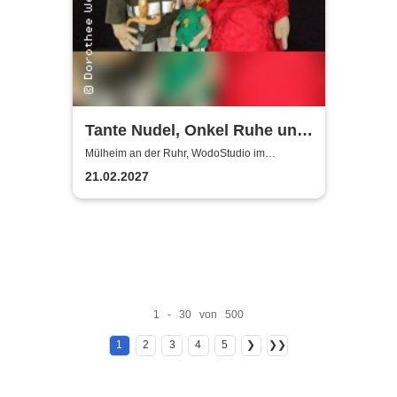
Tante Nudel, Onkel Ruhe und
Herr Schlau | WodoStudio im
Mülheim an der Ruhr, WodoStudio im
Ringlokschuppen Ruhr
Ringlokschuppen Ruhr
21.02.2027
1 - 30 von 500
1
2
3
4
5
❯
❯❯