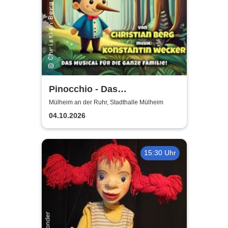
Pinocchio - Das
Kindermusical: Nach der
Mülheim an der Ruhr, Stadthalle Mülheim
berühmten Geschichte von
04.10.2026
Carlo Collodi
15:30 Uhr