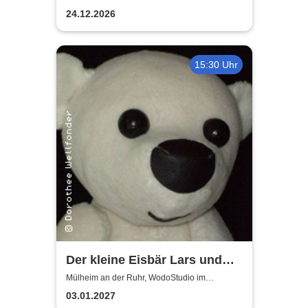
Ringlokschuppen Ruhr
Weihnachtsmann
24.12.2026
15:30 Uhr
Der kleine Eisbär Lars und
der Angsthase
Mülheim an der Ruhr, WodoStudio im
Ringlokschuppen Ruhr
03.01.2027