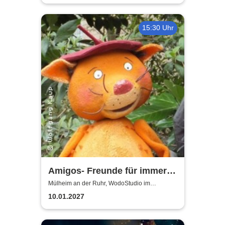
15:30 Uhr
Amigos- Freunde für immer |
WodoStudio im
Mülheim an der Ruhr, WodoStudio im
Ringlokschuppen Ruhr
Ringlokschuppen Ruhr
10.01.2027