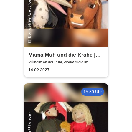
Mama Muh und die Krähe |
WodoStudio im
Mülheim an der Ruhr, WodoStudio im
Ringlokschuppen Ruhr
Ringlokschuppen Ruhr
14.02.2027
15:30 Uhr