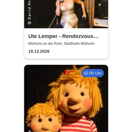
Ute Lemper - Rendezvous
with Marlene
Mülheim an der Ruhr, Stadthalle Mülheim
19.12.2026
16:00 Uhr