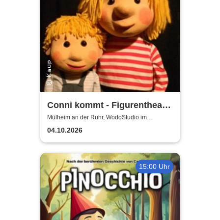
Conni kommt - Figurentheater
für alle ab 4 Jahren
Mülheim an der Ruhr, WodoStudio im
Ringlokschuppen Ruhr
04.10.2026
15:00 Uhr