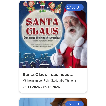
17:00 Uhr
Santa Claus - das neue
Weihnachtsmusical (nicht
Mülheim an der Ruhr, Stadthalle Mülheim
nur) für Kinder
28.11.2026 - 05.12.2026
15:30 Uhr