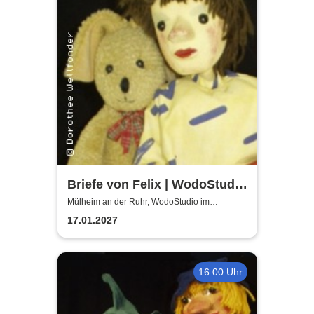
Briefe von Felix | WodoStudio
im Ringlokschuppen Ruhr
Mülheim an der Ruhr, WodoStudio im
Ringlokschuppen Ruhr
17.01.2027
16:00 Uhr