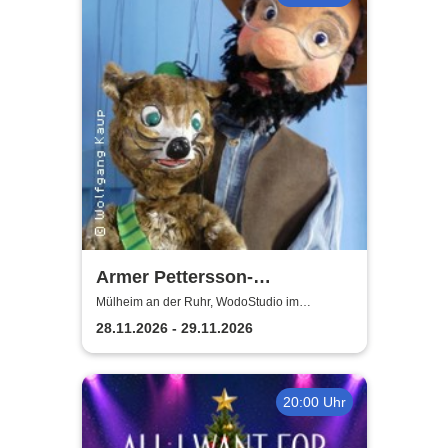
Armer Pettersson-
weihnachtlich | WodoStudio
Mülheim an der Ruhr, WodoStudio im
Ringlokschuppen Ruhr
im Ringlokschuppen Ruhr
28.11.2026 - 29.11.2026
20:00 Uhr