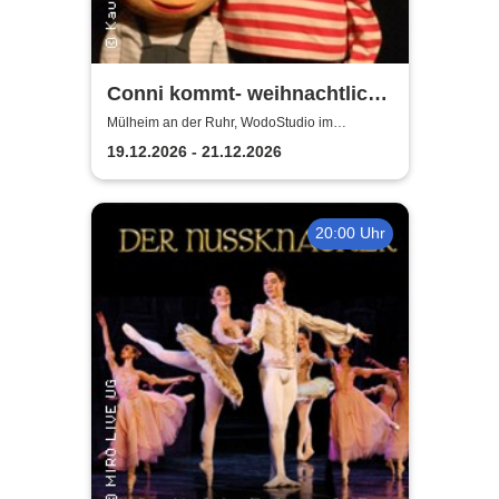
Conni kommt- weihnachtlich |
WodoStudio im
Mülheim an der Ruhr, WodoStudio im
Ringlokschuppen Ruhr
Ringlokschuppen Ruhr
19.12.2026 - 21.12.2026
20:00 Uhr