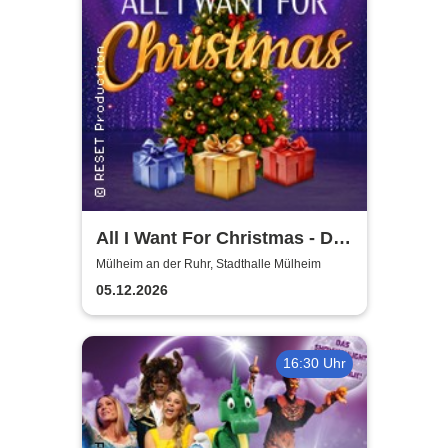
All I Want For Christmas - Die
besten Weihnachts-Pop-
Mülheim an der Ruhr, Stadthalle Mülheim
Classics
05.12.2026
16:30 Uhr