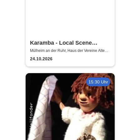
Karamba - Local Scene
Circus
Mülheim an der Ruhr, Haus der Vereine Alte
Dreherei Mülheim an der Ruhr
24.10.2026
15:30 Uhr