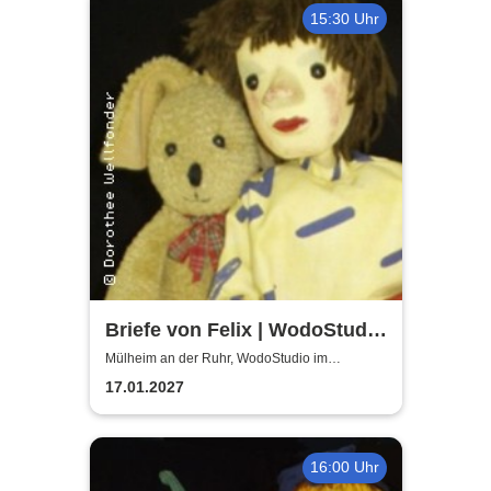
15:30 Uhr
Briefe von Felix | WodoStudio
im Ringlokschuppen Ruhr
Mülheim an der Ruhr, WodoStudio im
Ringlokschuppen Ruhr
17.01.2027
16:00 Uhr