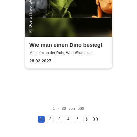
Wie man einen Dino besiegt
Mülheim an der Ruhr, WodoStudio im
Ringlokschuppen Ruhr
28.02.2027
1 - 30 von 500
1
2
3
4
5
❯
❯❯