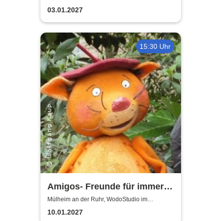
Ringlokschuppen Ruhr
03.01.2027
15:30 Uhr
Amigos- Freunde für immer |
WodoStudio im
Mülheim an der Ruhr, WodoStudio im
Ringlokschuppen Ruhr
Ringlokschuppen Ruhr
10.01.2027