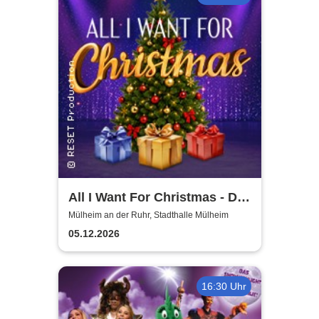
All I Want For Christmas - Die
besten Weihnachts-Pop-
Mülheim an der Ruhr, Stadthalle Mülheim
Classics
05.12.2026
16:30 Uhr