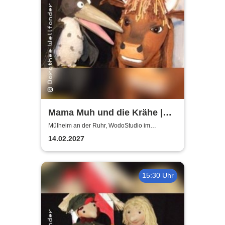
Mama Muh und die Krähe |
WodoStudio im
Mülheim an der Ruhr, WodoStudio im
Ringlokschuppen Ruhr
Ringlokschuppen Ruhr
14.02.2027
15:30 Uhr