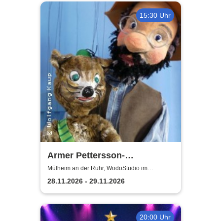
15:30 Uhr
Armer Pettersson-
weihnachtlich | WodoStudio
Mülheim an der Ruhr, WodoStudio im
Ringlokschuppen Ruhr
im Ringlokschuppen Ruhr
28.11.2026 - 29.11.2026
20:00 Uhr