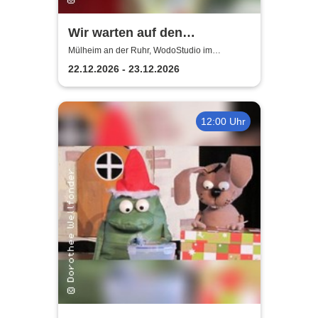
Wir warten auf den
Weihnachtsmann |
Mülheim an der Ruhr, WodoStudio im
Ringlokschuppen Ruhr
WodoStudio im
22.12.2026 - 23.12.2026
Ringlokschuppen Ruhr
12:00 Uhr