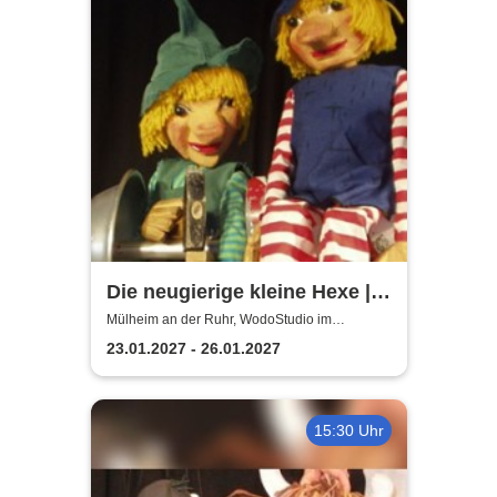
Die neugierige kleine Hexe |
WodoStudio im
Mülheim an der Ruhr, WodoStudio im
Ringlokschuppen Ruhr
Ringlokschuppen Ruhr
23.01.2027 - 26.01.2027
15:30 Uhr