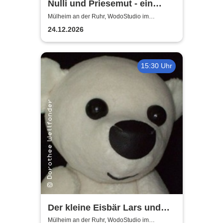
Nulli und Priesemut - ein
Baum für den
Mülheim an der Ruhr, WodoStudio im
Ringlokschuppen Ruhr
Weihnachtsmann
24.12.2026
15:30 Uhr
Der kleine Eisbär Lars und
der Angsthase
Mülheim an der Ruhr, WodoStudio im