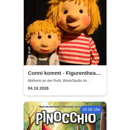
Conni kommt - Figurentheater
für alle ab 4 Jahren
Mülheim an der Ruhr, WodoStudio im
Ringlokschuppen Ruhr
04.10.2026
15:00 Uhr