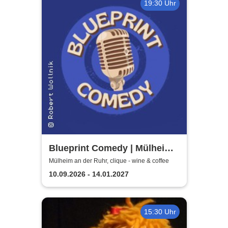
19:30 Uhr
Blueprint Comedy | Mülheim
an der Ruhr
Mülheim an der Ruhr, clique - wine & coffee
10.09.2026 - 14.01.2027
15:30 Uhr