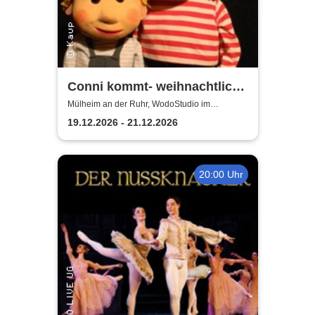
Conni kommt- weihnachtlich |
WodoStudio im
Mülheim an der Ruhr, WodoStudio im
Ringlokschuppen Ruhr
Ringlokschuppen Ruhr
19.12.2026 - 21.12.2026
20:00 Uhr