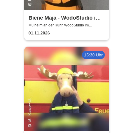
Biene Maja - WodoStudio im
Ringlokschuppen Ruhr
Mülheim an der Ruhr, WodoStudio im
Ringlokschuppen Ruhr
01.11.2026
15:30 Uhr