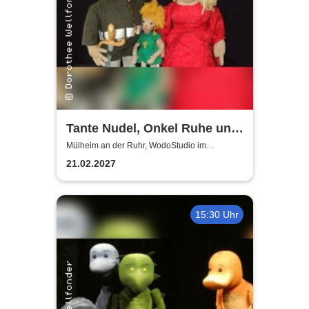
Tante Nudel, Onkel Ruhe und
Herr Schlau | WodoStudio im
Mülheim an der Ruhr, WodoStudio im
Ringlokschuppen Ruhr
Ringlokschuppen Ruhr
21.02.2027
15:30 Uhr