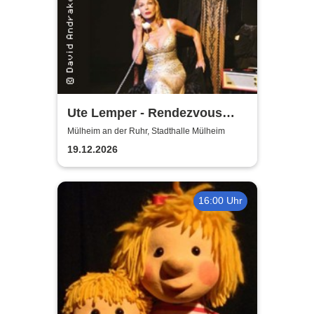
Ute Lemper - Rendezvous
with Marlene
Mülheim an der Ruhr, Stadthalle Mülheim
19.12.2026
16:00 Uhr