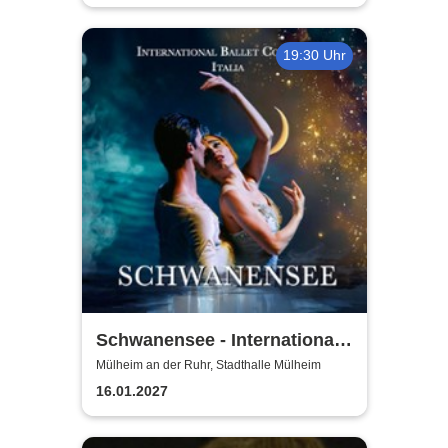
19:30 Uhr
Schwanensee - International
Ballet Company Italia
Mülheim an der Ruhr, Stadthalle Mülheim
16.01.2027