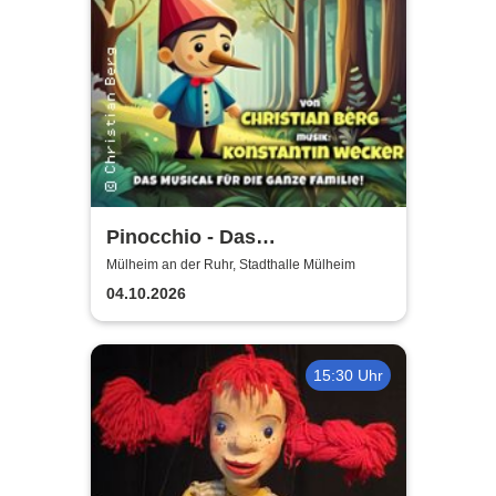
Pinocchio - Das
Kindermusical: Nach der
Mülheim an der Ruhr, Stadthalle Mülheim
berühmten Geschichte von
04.10.2026
Carlo Collodi
15:30 Uhr