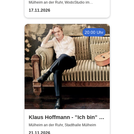
Babysitter kommt
Mülheim an der Ruhr, WodoStudio im
Ringlokschuppen Ruhr
17.11.2026
20:00 Uhr
Klaus Hoffmann - "Ich bin" -
Tour 2026
Mülheim an der Ruhr, Stadthalle Mülheim
21.11.2026