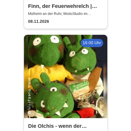
Finn, der Feuerwehrelch |
WodoStudio im
Mülheim an der Ruhr, WodoStudio im
Ringlokschuppen Ruhr
Ringlokschuppen Ruhr
08.11.2026
16:00 Uhr
Die Olchis - wenn der