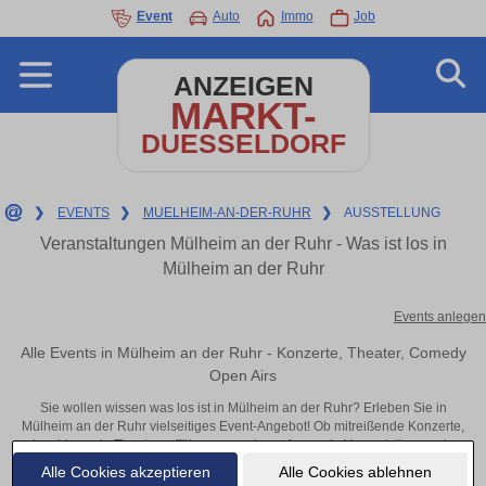
Event
Auto
Immo
Job
ANZEIGEN
MARKT-
DUESSELDORF
❯
EVENTS
❯
MUELHEIM-AN-DER-RUHR
❯
AUSSTELLUNG
Veranstaltungen Mülheim an der Ruhr - Was ist los in
Mülheim an der Ruhr
Events anlegen
Alle Events in Mülheim an der Ruhr - Konzerte, Theater, Comedy
Open Airs
Sie wollen wissen was los ist in Mülheim an der Ruhr? Erleben Sie in
Mülheim an der Ruhr vielseitiges Event-Angebot! Ob mitreißende Konzerte,
inspirierende Theateraufführungen oder aufregende Veranstaltungen in
Mülheim an der Ruhr – hier finden alles im Überblick und Tickets.
Alle Cookies akzeptieren
Alle Cookies ablehnen