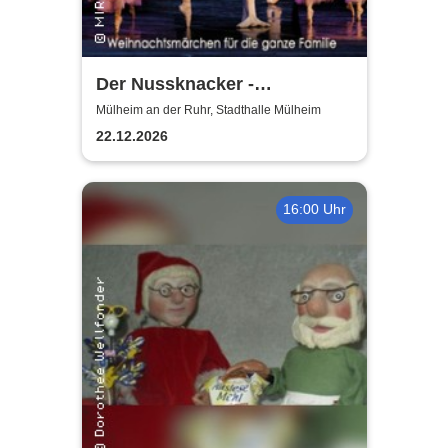
Der Nussknacker -
Zauberhaftes
Mülheim an der Ruhr, Stadthalle Mülheim
Weihnachtsballett für Jung
22.12.2026
und Alt
16:00 Uhr