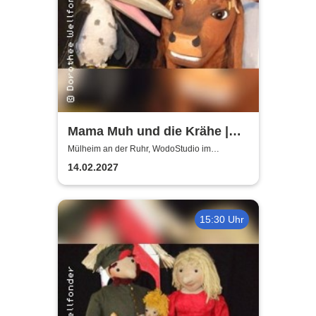
Mama Muh und die Krähe |
WodoStudio im
Mülheim an der Ruhr, WodoStudio im
Ringlokschuppen Ruhr
Ringlokschuppen Ruhr
14.02.2027
15:30 Uhr