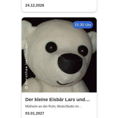
Ringlokschuppen Ruhr
Weihnachtsmann
24.12.2026
15:30 Uhr
Der kleine Eisbär Lars und
der Angsthase
Mülheim an der Ruhr, WodoStudio im
Ringlokschuppen Ruhr
03.01.2027