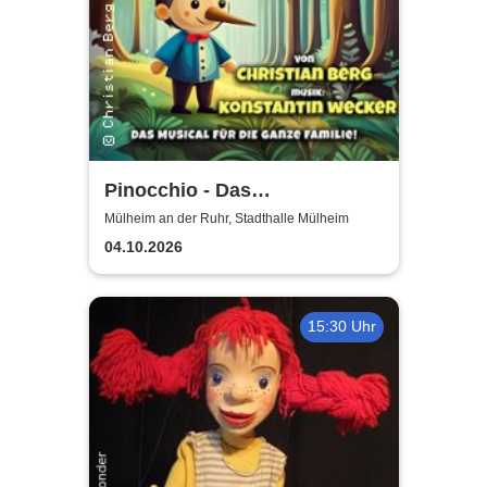
Pinocchio - Das
Kindermusical: Nach der
Mülheim an der Ruhr, Stadthalle Mülheim
berühmten Geschichte von
04.10.2026
Carlo Collodi
15:30 Uhr