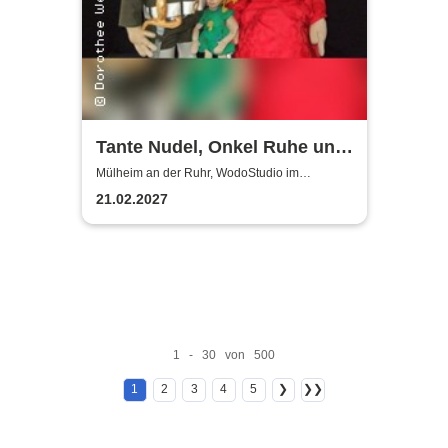
Tante Nudel, Onkel Ruhe und
Herr Schlau | WodoStudio im
Mülheim an der Ruhr, WodoStudio im
Ringlokschuppen Ruhr
Ringlokschuppen Ruhr
21.02.2027
1 - 30 von 500
1
2
3
4
5
❯
❯❯