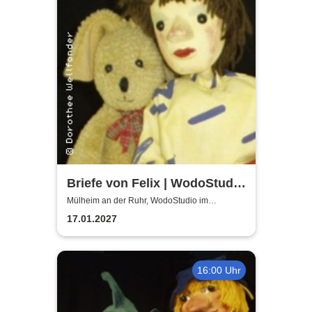
Briefe von Felix | WodoStudio
im Ringlokschuppen Ruhr
Mülheim an der Ruhr, WodoStudio im
Ringlokschuppen Ruhr
17.01.2027
16:00 Uhr