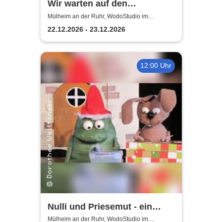
Wir warten auf den
Weihnachtsmann |
Mülheim an der Ruhr, WodoStudio im
Ringlokschuppen Ruhr
WodoStudio im
22.12.2026 - 23.12.2026
Ringlokschuppen Ruhr
12:00 Uhr
Nulli und Priesemut - ein
Baum für den
Mülheim an der Ruhr, WodoStudio im