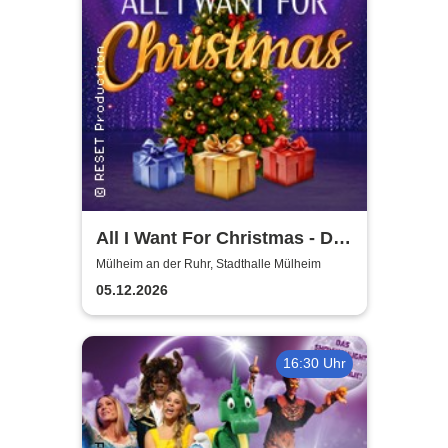
All I Want For Christmas - Die
besten Weihnachts-Pop-
Mülheim an der Ruhr, Stadthalle Mülheim
Classics
05.12.2026
16:30 Uhr