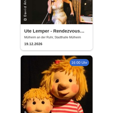
Ute Lemper - Rendezvous
with Marlene
Mülheim an der Ruhr, Stadthalle Mülheim
19.12.2026
16:00 Uhr