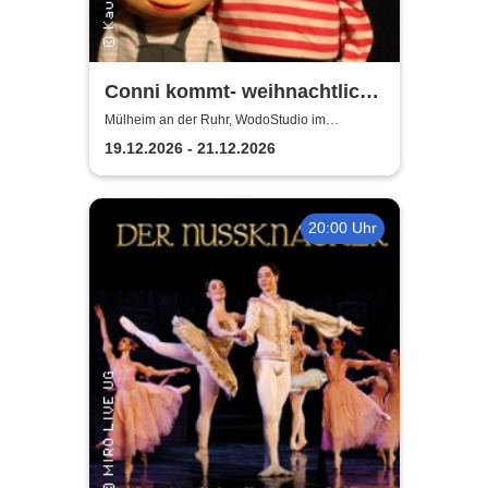
Conni kommt- weihnachtlich |
WodoStudio im
Mülheim an der Ruhr, WodoStudio im
Ringlokschuppen Ruhr
Ringlokschuppen Ruhr
19.12.2026 - 21.12.2026
20:00 Uhr