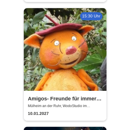
15:30 Uhr
Amigos- Freunde für immer |
WodoStudio im
Mülheim an der Ruhr, WodoStudio im
Ringlokschuppen Ruhr
Ringlokschuppen Ruhr
10.01.2027