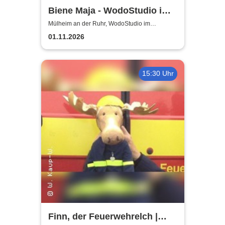
Biene Maja - WodoStudio im
Ringlokschuppen Ruhr
Mülheim an der Ruhr, WodoStudio im
Ringlokschuppen Ruhr
01.11.2026
15:30 Uhr
Finn, der Feuerwehrelch |