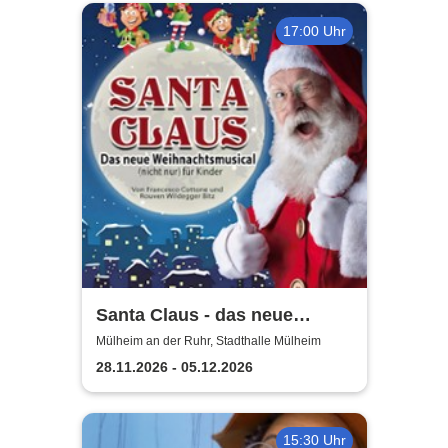
17:00 Uhr
Santa Claus - das neue
Weihnachtsmusical (nicht
Mülheim an der Ruhr, Stadthalle Mülheim
nur) für Kinder
28.11.2026 - 05.12.2026
15:30 Uhr