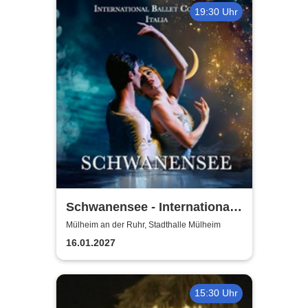
19:30 Uhr
Schwanensee - International
Ballet Company Italia
Mülheim an der Ruhr, Stadthalle Mülheim
16.01.2027
15:30 Uhr