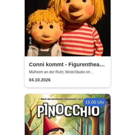
Conni kommt - Figurentheater
für alle ab 4 Jahren
Mülheim an der Ruhr, WodoStudio im
Ringlokschuppen Ruhr
04.10.2026
15:00 Uhr