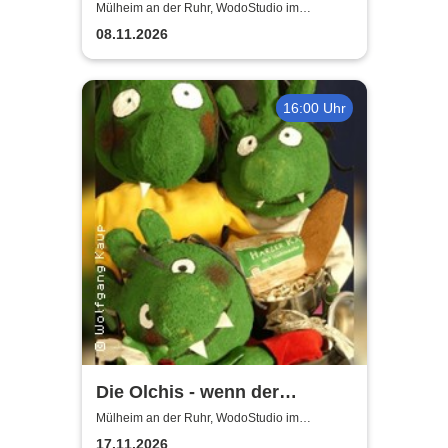
WodoStudio im
Mülheim an der Ruhr, WodoStudio im
Ringlokschuppen Ruhr
Ringlokschuppen Ruhr
08.11.2026
16:00 Uhr
Die Olchis - wenn der
Babysitter kommt
Mülheim an der Ruhr, WodoStudio im
Ringlokschuppen Ruhr
17.11.2026