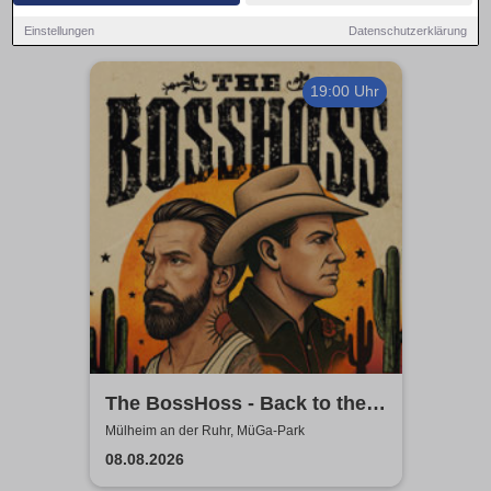
Einstellungen
Datenschutzerklärung
19:00 Uhr
The BossHoss - Back to the
Boots - LIVE - Summer 2026
Mülheim an der Ruhr, MüGa-Park
08.08.2026