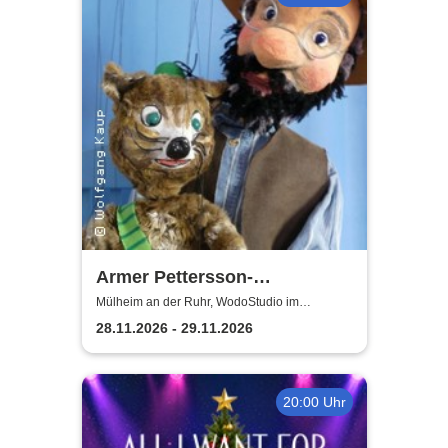
Armer Pettersson-
weihnachtlich | WodoStudio
Mülheim an der Ruhr, WodoStudio im
Ringlokschuppen Ruhr
im Ringlokschuppen Ruhr
28.11.2026 - 29.11.2026
20:00 Uhr