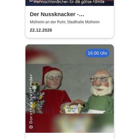
Der Nussknacker -
Zauberhaftes
Mülheim an der Ruhr, Stadthalle Mülheim
Weihnachtsballett für Jung
22.12.2026
und Alt
16:00 Uhr