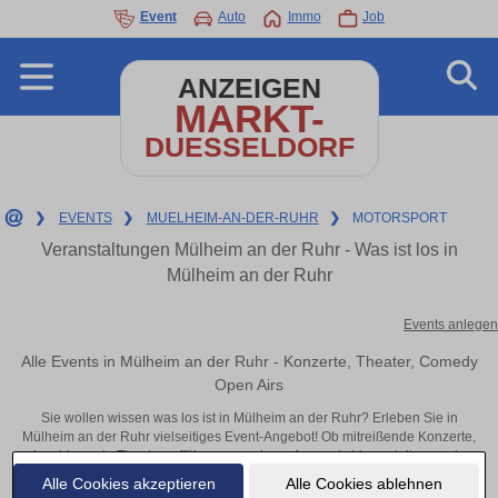
Event
Auto
Immo
Job
ANZEIGEN
MARKT-
DUESSELDORF
❯
EVENTS
❯
MUELHEIM-AN-DER-RUHR
❯
MOTORSPORT
Veranstaltungen Mülheim an der Ruhr - Was ist los in
Mülheim an der Ruhr
Events anlegen
Alle Events in Mülheim an der Ruhr - Konzerte, Theater, Comedy
Open Airs
Sie wollen wissen was los ist in Mülheim an der Ruhr? Erleben Sie in
Mülheim an der Ruhr vielseitiges Event-Angebot! Ob mitreißende Konzerte,
inspirierende Theateraufführungen oder aufregende Veranstaltungen in
Mülheim an der Ruhr – hier finden alles im Überblick und Tickets.
Alle Cookies akzeptieren
Alle Cookies ablehnen