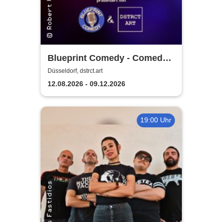
Blueprint Comedy - Comedy
& Cocktails | Düsseldorf
Düsseldorf, dstrct.art
12.08.2026 - 09.12.2026
19:00 Uhr