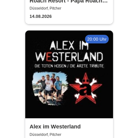
Roach Resort - Papa Roach
Tribute
Düsseldorf, Pitcher
14.08.2026
20:00 Uhr
Alex im Westerland
Düsseldorf, Pitcher