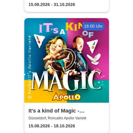
15.08.2026 - 31.10.2026
18:00 Uhr
It's a kind of Magic -
Roncalli's Apollo Variete
Düsseldorf, Roncallis Apollo Varieté
15.08.2026 - 18.10.2026