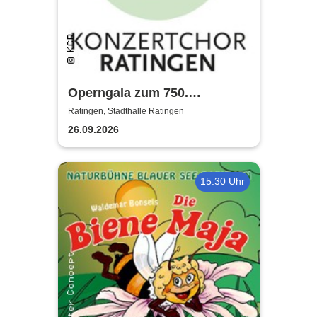
Operngala zum 750.
Stadtjubiläum - Konzertchor
Ratingen, Stadthalle Ratingen
Ratingen
26.09.2026
15:30 Uhr