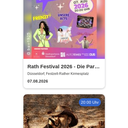
Rath Festival 2026 - Die Party
des Jahres in Düsseldorf-
Düsseldorf, Festzelt-Rather Kirmesplatz
Rath
07.08.2026
20:00 Uhr