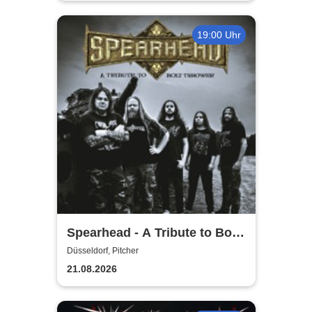
19:00 Uhr
Spearhead - A Tribute to Bolt
Thrower
Düsseldorf, Pitcher
21.08.2026