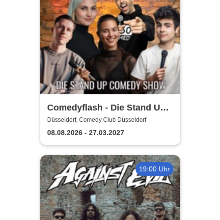
Comedyflash - Die Stand Up
Comedy Show in Düsseldorf
Düsseldorf, Comedy Club Düsseldorf
08.08.2026 - 27.03.2027
19:00 Uhr