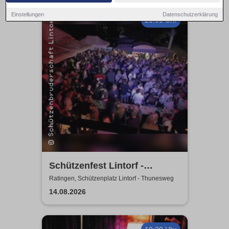
Einstellungen
Datenschutzerklärung
20:00 Uhr
Schützenfest Lintorf -
Zeltparty - St. Seb.
Ratingen, Schützenplatz Lintorf - Thunesweg
Schützenbruderschaft Lintorf
14.08.2026