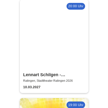
20:00 Uhr
Lennart Schilgen -
Abwesenheitsnotizen
Ratingen, Stadttheater Ratingen 2026
10.03.2027
19:00 Uhr