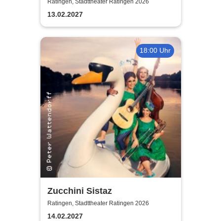
musikalische Kriminal-
Ratingen, Stadttheater Ratingen 2026
Komödie
13.02.2027
18:00 Uhr
Zucchini Sistaz
Ratingen, Stadttheater Ratingen 2026
14.02.2027