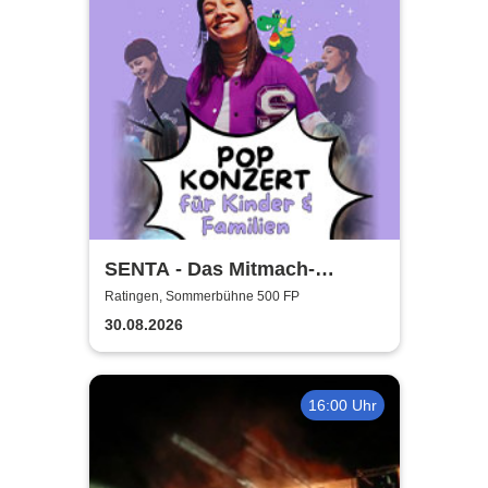
SENTA - Das Mitmach-
Popkonzert für die ganze
Ratingen, Sommerbühne 500 FP
Familie
30.08.2026
16:00 Uhr