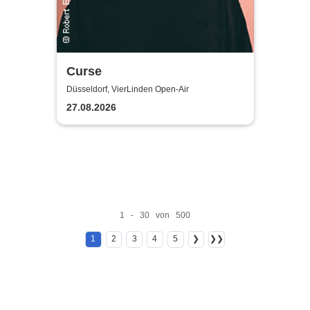
Curse
Düsseldorf, VierLinden Open-Air
27.08.2026
1 - 30 von 500
1
2
3
4
5
❯
❯❯