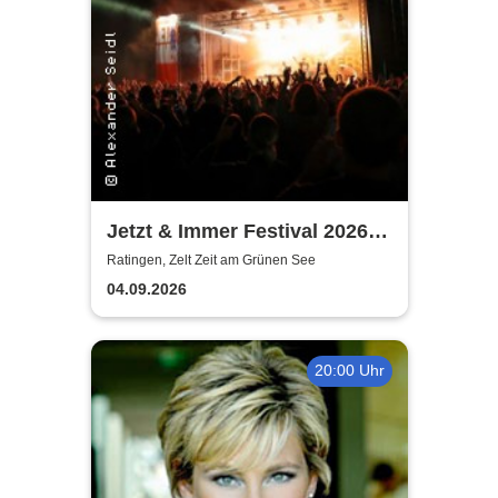
Jetzt & Immer Festival 2026 -
Von Wegen Lisbeth, Blond,
Ratingen, Zelt Zeit am Grünen See
Ritter Lean, Blumengarten,
04.09.2026
Soffie, Jassin
20:00 Uhr