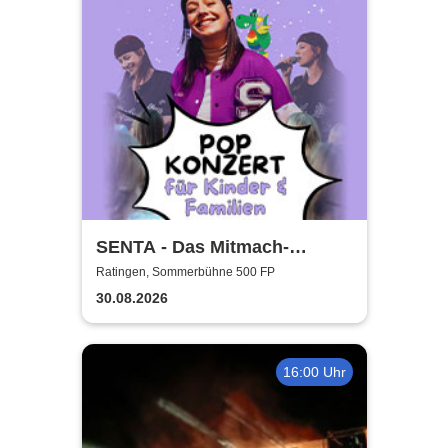
SENTA - Das Mitmach-
Popkonzert für die ganze
Ratingen, Sommerbühne 500 FP
Familie
30.08.2026
16:00 Uhr