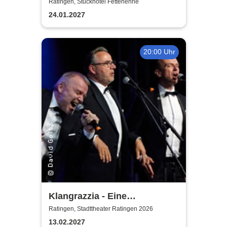
Ratingen, Stuckhotel Fettehenne
24.01.2027
20:00 Uhr
Klangrazzia - Eine
musikalische Kriminal-
Ratingen, Stadttheater Ratingen 2026
Komödie
13.02.2027