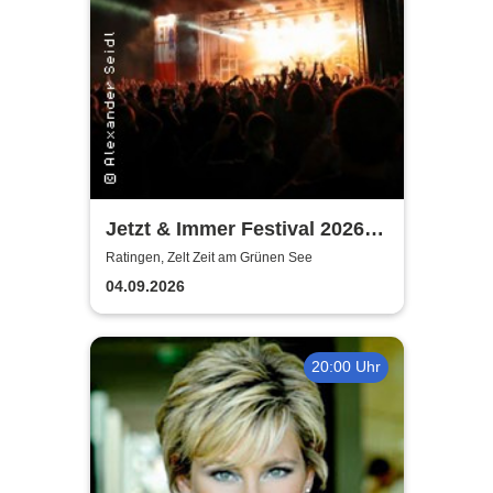
Jetzt & Immer Festival 2026 -
Von Wegen Lisbeth, Blond,
Ratingen, Zelt Zeit am Grünen See
Ritter Lean, Blumengarten,
04.09.2026
Soffie, Jassin
20:00 Uhr