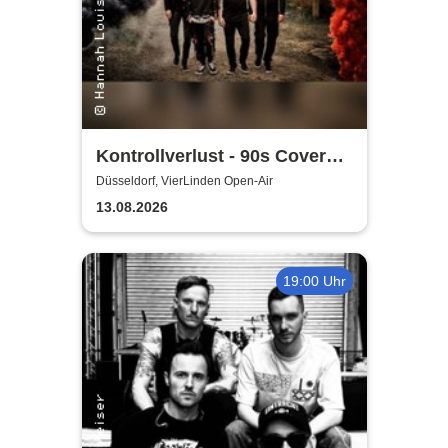
Kontrollverlust - 90s Cover
Band
Düsseldorf, VierLinden Open-Air
13.08.2026
19:00 Uhr