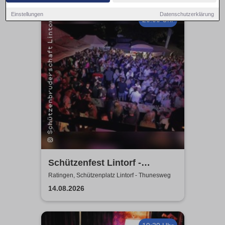
Einstellungen
Datenschutzerklärung
20:00 Uhr
Schützenfest Lintorf -
Zeltparty - St. Seb.
Ratingen, Schützenplatz Lintorf - Thunesweg
Schützenbruderschaft Lintorf
14.08.2026