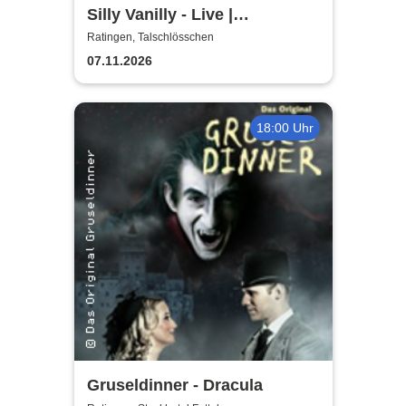
Silly Vanilly - Live |
Talschlösschen
Ratingen, Talschlösschen
07.11.2026
18:00 Uhr
Gruseldinner - Dracula