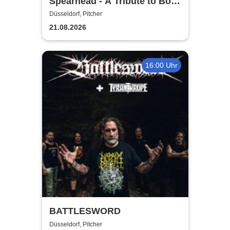
Spearhead - A Tribute to Bolt
Thrower
Düsseldorf, Pitcher
21.08.2026
16:00 Uhr
BATTLESWORD
Düsseldorf, Pitcher