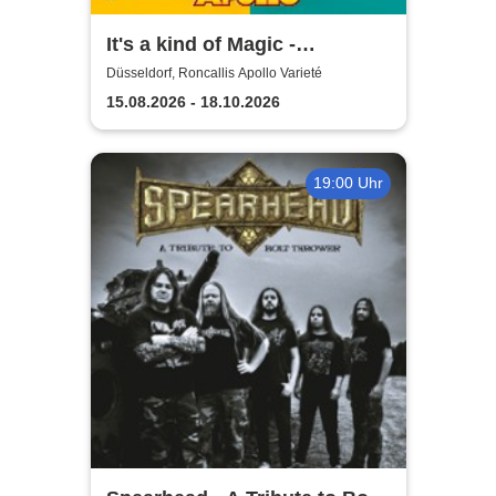
It's a kind of Magic -
Roncalli's Apollo Varieté
Düsseldorf, Roncallis Apollo Varieté
15.08.2026 - 18.10.2026
19:00 Uhr