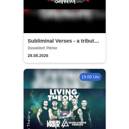
Subliminal Verses - a tribute
to Slipknot
Düsseldorf, Pitcher
28.08.2026
19:00 Uhr