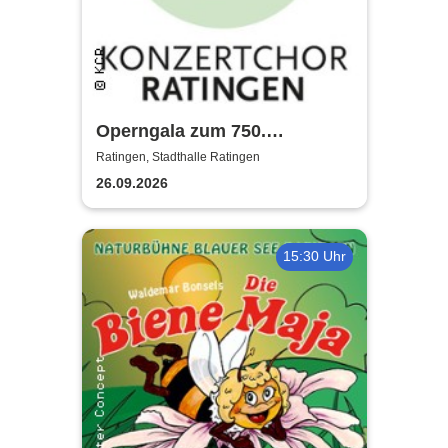
Operngala zum 750.
Stadtjubiläum - Konzertchor
Ratingen, Stadthalle Ratingen
Ratingen
26.09.2026
15:30 Uhr