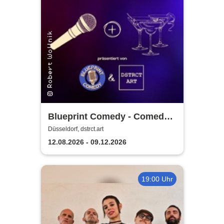
Blueprint Comedy - Comedy
& Cocktails | Düsseldorf
Düsseldorf, dstrct.art
12.08.2026 - 09.12.2026
19:00 Uhr