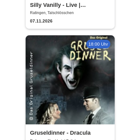
Silly Vanilly - Live |
Talschlösschen
Ratingen, Talschlösschen
07.11.2026
18:00 Uhr
Gruseldinner - Dracula