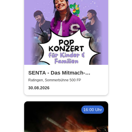
SENTA - Das Mitmach-
Popkonzert für die ganze
Ratingen, Sommerbühne 500 FP
Familie
30.08.2026
16:00 Uhr