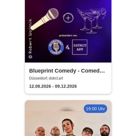
Blueprint Comedy - Comedy
& Cocktails | Düsseldorf
Düsseldorf, dstrct.art
12.08.2026 - 09.12.2026
19:00 Uhr