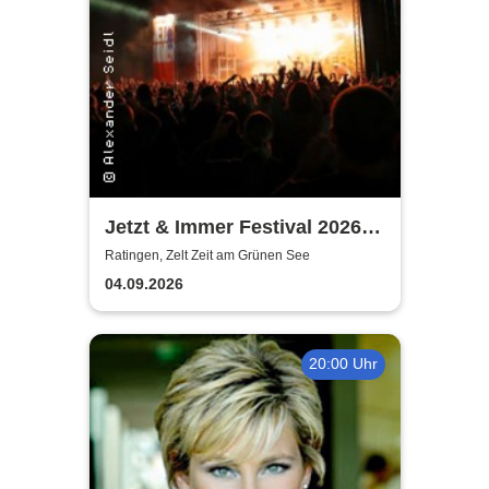
Jetzt & Immer Festival 2026 -
Von Wegen Lisbeth, Blond,
Ratingen, Zelt Zeit am Grünen See
Ritter Lean, Blumengarten,
04.09.2026
Soffie, Jassin
20:00 Uhr