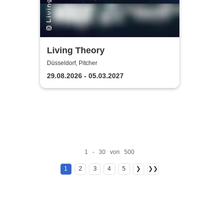
Living Theory
Düsseldorf, Pitcher
29.08.2026 - 05.03.2027
1 - 30 von 500
1
2
3
4
5
❯
❯❯