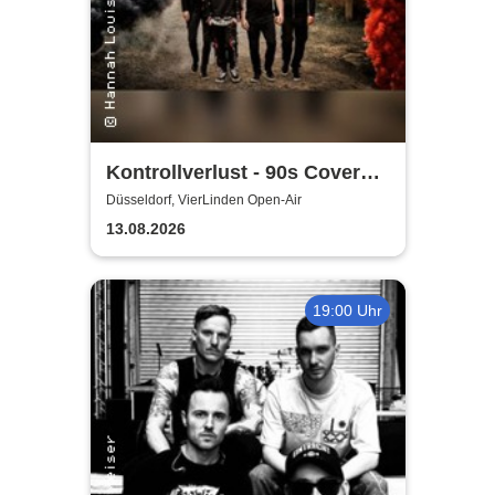
Kontrollverlust - 90s Cover
Band
Düsseldorf, VierLinden Open-Air
13.08.2026
19:00 Uhr