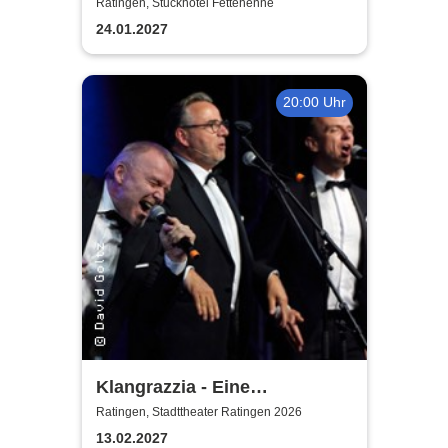
Ratingen, Stuckhotel Fettehenne
24.01.2027
20:00 Uhr
Klangrazzia - Eine
musikalische Kriminal-
Ratingen, Stadttheater Ratingen 2026
Komödie
13.02.2027