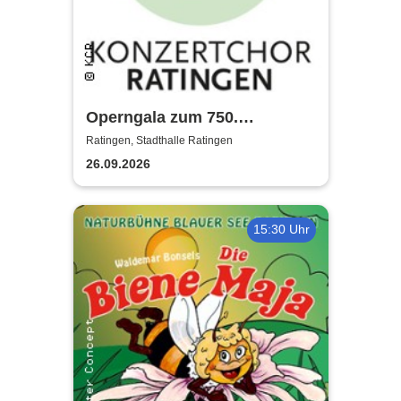
Operngala zum 750.
Stadtjubiläum - Konzertchor
Ratingen, Stadthalle Ratingen
Ratingen
26.09.2026
15:30 Uhr