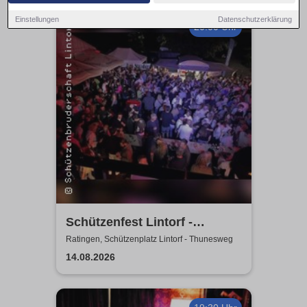
Einstellungen
Datenschutzerklärung
20:00 Uhr
Schützenfest Lintorf -
Zeltparty - St. Seb.
Ratingen, Schützenplatz Lintorf - Thunesweg
Schützenbruderschaft Lintorf
14.08.2026