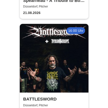
Spearhead - A Tribute to Bolt
Thrower
Düsseldorf, Pitcher
21.08.2026
16:00 Uhr
BATTLESWORD
Düsseldorf, Pitcher