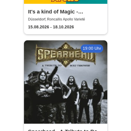
It's a kind of Magic -
Roncalli's Apollo Varieté
Düsseldorf, Roncallis Apollo Varieté
15.08.2026 - 18.10.2026
19:00 Uhr