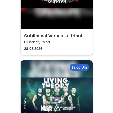
Subliminal Verses - a tribute
to Slipknot
Düsseldorf, Pitcher
28.08.2026
19:00 Uhr