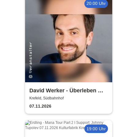
20:00 Uhr
David Werker - Überleben mit
40 - Langsam gewöhn' ich
Krefeld, Südbahnhof
mich an mich!
07.11.2026
19:00 Uhr