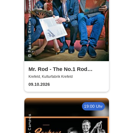
Mr. Rod - The No.1 Rod
Stewart Show ...unplugged &
Krefeld, Kulturfabrik Krefeld
seated...
09.10.2026
19:00 Uhr