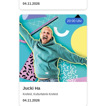
Dads
04.11.2026
20:00 Uhr
Jucki Ha
Krefeld, Kulturfabrik Krefeld
04.11.2026