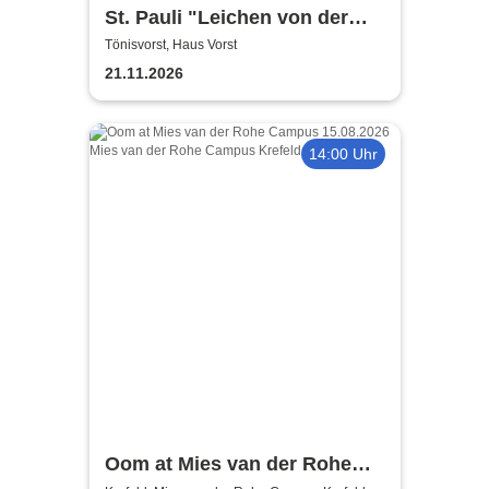
St. Pauli "Leichen von der
Stange" - Krimi-Dinner
Tönisvorst, Haus Vorst
21.11.2026
14:00 Uhr
Oom at Mies van der Rohe