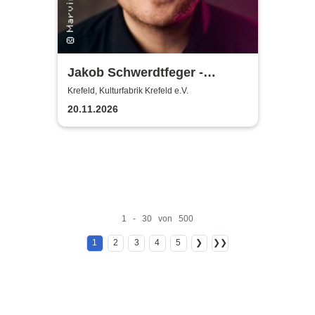
Jakob Schwerdtfeger -
Meisterwerk
Krefeld, Kulturfabrik Krefeld e.V.
20.11.2026
1 - 30 von 500
1
2
3
4
5
❯
❯❯