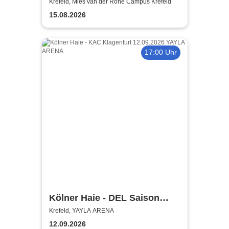
Campus
Krefeld, Mies van der Rohe Campus Krefeld
15.08.2026
17:00 Uhr
Kölner Haie - DEL Saison
2026/27
Krefeld, YAYLA ARENA
12.09.2026