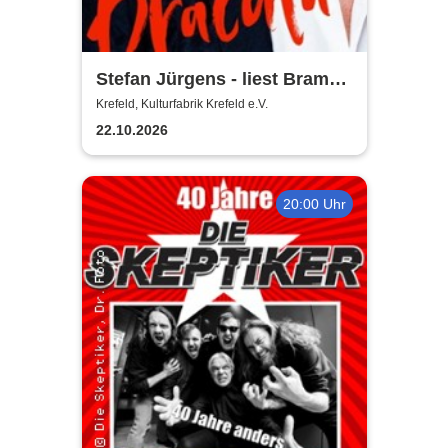
Stefan Jürgens - liest Bram
Stokers Dracula
Krefeld, Kulturfabrik Krefeld e.V.
22.10.2026
20:00 Uhr