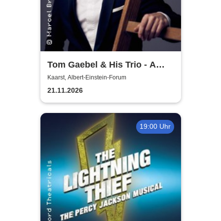
Tom Gaebel & His Trio - A
Swinging Affair
Kaarst, Albert-Einstein-Forum
21.11.2026
19:00 Uhr