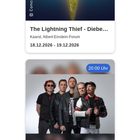
The Lightning Thief - Diebe
im Olymp ein Percy Jackson
Kaarst, Albert-Einstein-Forum
Musical
18.12.2026 - 19.12.2026
20:00 Uhr