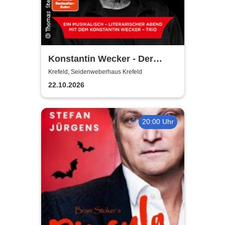
Konstantin Wecker - Der
Liebe zuliebe
Krefeld, Seidenweberhaus Krefeld
22.10.2026
20:00 Uhr