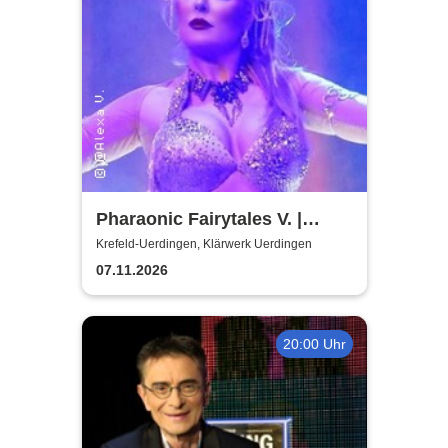
Pharaonic Fairytales V. |
Modern Bellydance-
Krefeld-Uerdingen, Klärwerk Uerdingen
Tanzrevue
07.11.2026
20:00 Uhr