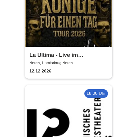
La Ultima - Live im
Hamtorkrug! | Könige für
Neuss, Hamtorkrug Neuss
einen Tag
12.12.2026
18:00 Uhr