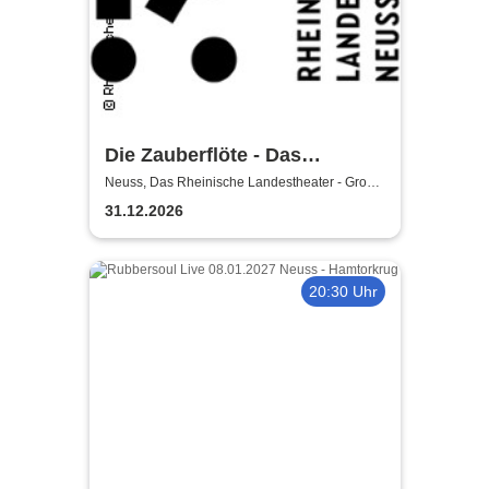
Die Zauberflöte - Das
Rheinische Landestheater
Neuss, Das Rheinische Landestheater - Große
Bühne
31.12.2026
20:30 Uhr