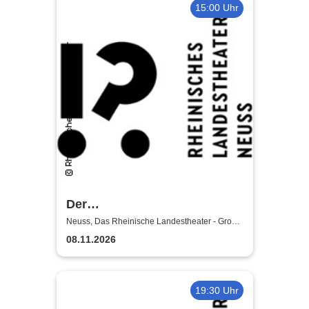
15:00 Uhr
Der
satanarchäolügenialkohöllische
Neuss, Das Rheinische Landestheater - Große
Bühne
Wunschpunsch - Rheinisches
08.11.2026
Landestheater Neuss
19:30 Uhr