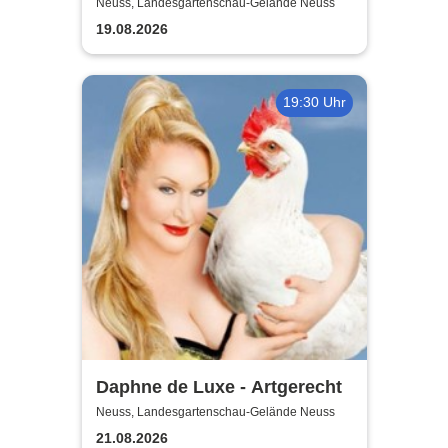
wesentlich die Welt bewegt,
Neuss, Landesgartenschau-Gelände Neuss
hab ich wohl nur das Meer
19.08.2026
gepflügt
19:30 Uhr
Daphne de Luxe - Artgerecht
Neuss, Landesgartenschau-Gelände Neuss
21.08.2026