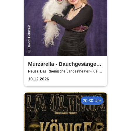
Murzarella - Bauchgesänge
und andere Ungereimtheiten
Neuss, Das Rheinische Landestheater - Kleine
Bühne
10.12.2026
20:30 Uhr