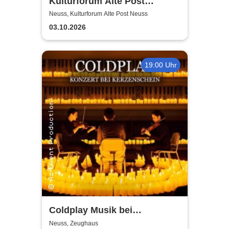
Kulturforum Alte Post
presents: Layers Respond
Neuss, Kulturforum Alte Post Neuss
03.10.2026
19:00 Uhr
Coldplay Musik bei
Kerzenschein
Neuss, Zeughaus