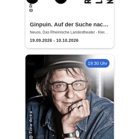
Ginpuin. Auf der Suche nach
dem großen Glück - Das
Neuss, Das Rheinische Landestheater - Kleine
Bühne
Rheinische Landestheater
19.09.2026 - 10.10.2026
Neuss
19:30 Uhr