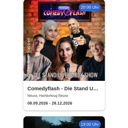
20:00 Uhr
Comedyflash - Die Stand Up
Comedy Show in Neuss
Neuss, Hamtorkrug Neuss
08.09.2026 - 28.12.2026
19:00 Uhr