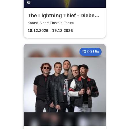
The Lightning Thief - Diebe
im Olymp ein Percy Jackson
Kaarst, Albert-Einstein-Forum
Musical
18.12.2026 - 19.12.2026
20:00 Uhr