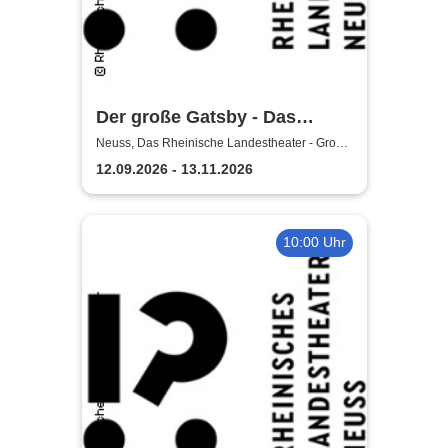
Der große Gatsby - Das
Rheinische Landestheater
Neuss, Das Rheinische Landestheater - Große
Bühne
Neuss
12.09.2026 - 13.11.2026
10:00 Uhr