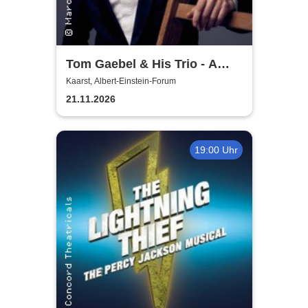
Tom Gaebel & His Trio - A
Swinging Affair
Kaarst, Albert-Einstein-Forum
21.11.2026
19:00 Uhr