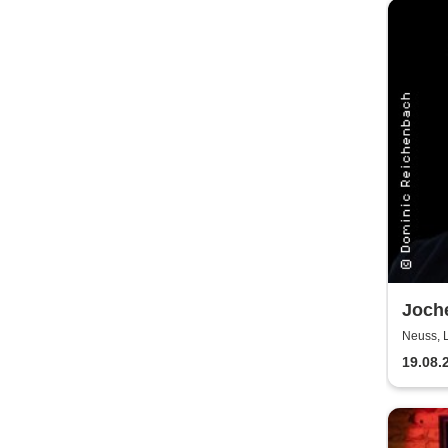
Joche
wesen
Neuss, 
hab i
19.08.
gepfl