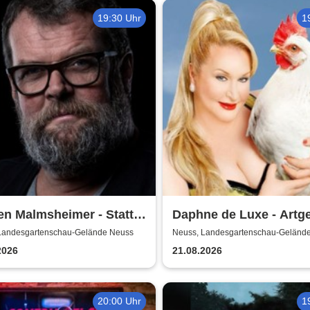
19:30 Uhr
1
n Malmsheimer - Statt
Daphne de Luxe - Artg
tlich die Welt bewegt,
Landesgartenschau-Gelände Neuss
Neuss, Landesgartenschau-Geländ
ch wohl nur das Meer
2026
21.08.2026
ügt
20:00 Uhr
1