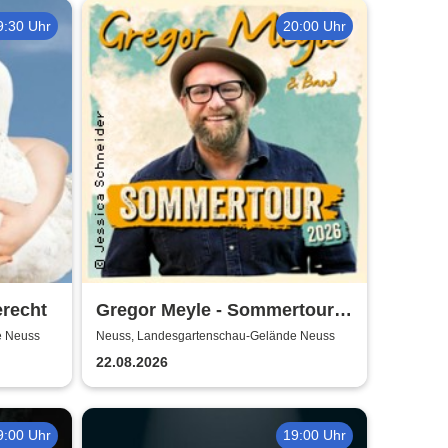
9:30 Uhr
20:00 Uhr
erecht
Gregor Meyle - Sommertour
2026
e Neuss
Neuss, Landesgartenschau-Gelände Neuss
22.08.2026
9:00 Uhr
19:00 Uhr