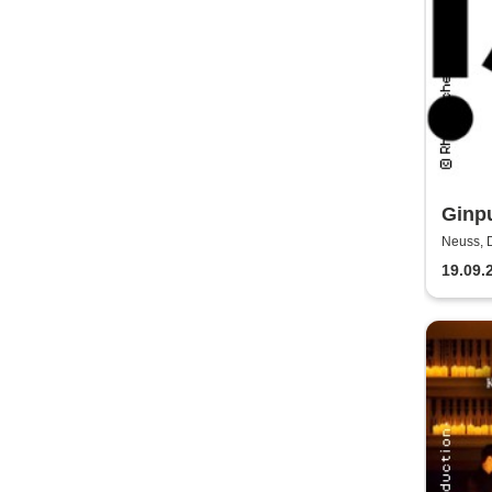
Ginpu
dem 
Neuss, 
Bühne
Rhei
19.09.
Neus