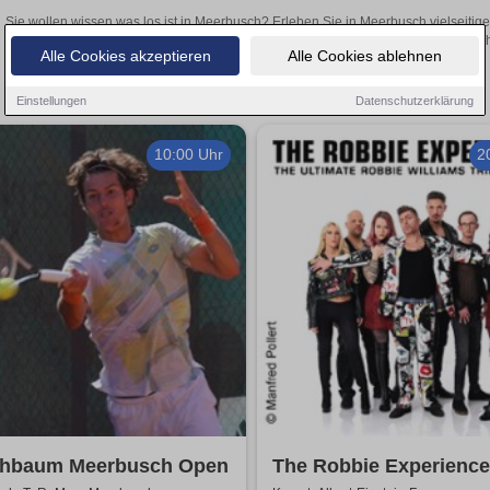
Sie wollen wissen was los ist in Meerbusch? Erleben Sie in Meerbusch vielseitig
Theateraufführungen oder aufregende Veranstaltungen in Meerbusch –
Alle Cookies akzeptieren
Alle Cookies ablehnen
Einstellungen
Datenschutzerklärung
10:00 Uhr
2
chbaum Meerbusch Open
The Robbie Experience