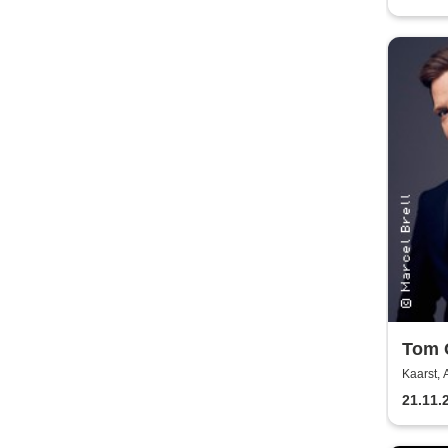
Tom G
Swing
Kaarst, 
21.11.