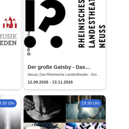
Der große Gatsby - Das
Rheinische Landestheater
Neuss, Das Rheinische Landestheater - Große
Bühne
Neuss
12.09.2026 - 13.11.2026
9:30 Uhr
19:30 Uhr