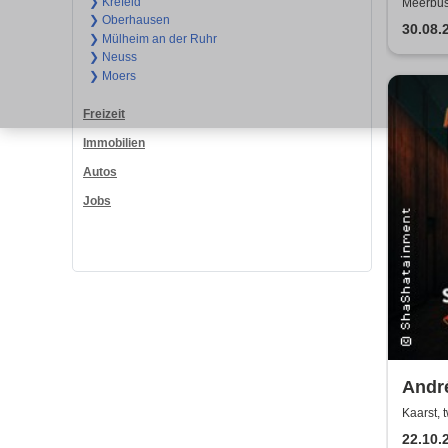
❯ Krefeld
Meerbus
❯ Oberhausen
30.08.
❯ Mülheim an der Ruhr
❯ Neuss
❯ Moers
Freizeit
Immobilien
Autos
Jobs
Andr
Zeite
Kaarst, 
22.10.