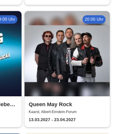
9:00 Uhr
20:00 Uhr
iebe
Queen May Rock
ckson
Kaarst, Albert-Einstein-Forum
13.03.2027 - 23.04.2027