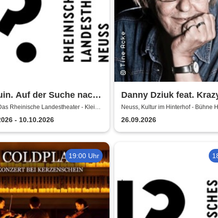
in. Auf der Suche nach
Danny Dziuk feat. Krazy
großen Glück - Das
Kultur im Hinterhof
Das Rheinische Landestheater - Kleine
Neuss, Kultur im Hinterhof - Bühne H
nische Landestheater
2026 - 10.10.2026
26.09.2026
s
19:00 Uhr
1