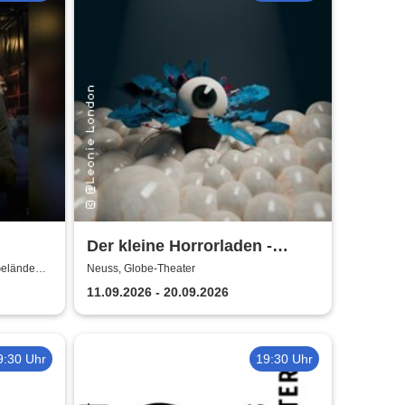
Der kleine Horrorladen -
Kulturforum Alte Post und
Gelände
Neuss, Globe-Theater
Musikschule Neuss
11.09.2026 - 20.09.2026
9:30 Uhr
19:30 Uhr