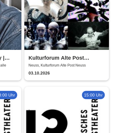
 |
Kulturforum Alte Post
presents: Layers Respond
alle
Neuss, Kulturforum Alte Post Neuss
03.10.2026
8:00 Uhr
15:00 Uhr