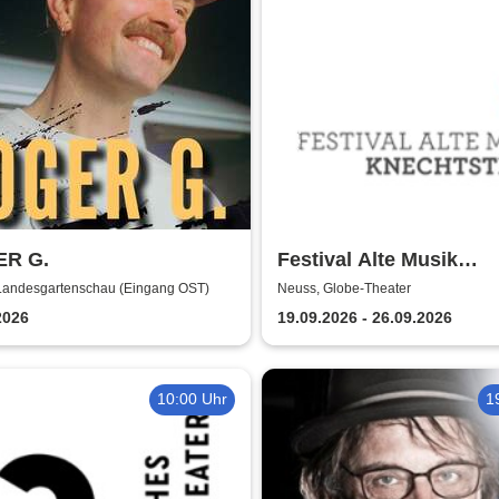
R G.
Festival Alte Musik
Knechtsteden
Landesgartenschau (Eingang OST)
Neuss, Globe-Theater
2026
19.09.2026 - 26.09.2026
10:00 Uhr
1