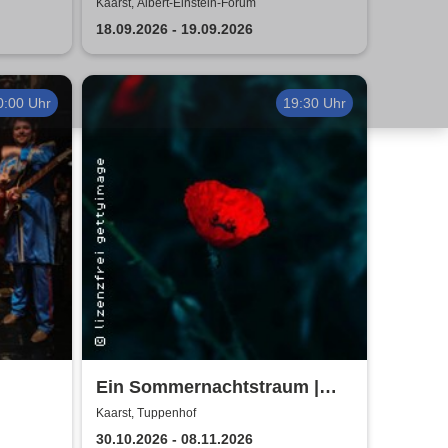
Prokofiev | Konzert für
Kaarst, Albert-Einstein-Forum
Gehörlose und Hörende
18.09.2026 - 19.09.2026
0:00 Uhr
19:30 Uhr
Ein Sommernachtstraum |
Theaterverein Kaarst
Kaarst, Tuppenhof
30.10.2026 - 08.11.2026