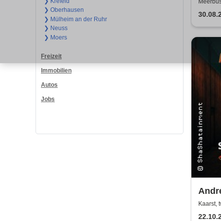
❯ Krefeld
Meerbus
❯ Oberhausen
30.08.
❯ Mülheim an der Ruhr
❯ Neuss
❯ Moers
Freizeit
Immobilien
Autos
Jobs
Andr
Zeite
Kaarst, 
22.10.