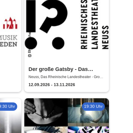
Der große Gatsby - Das
Rheinische Landestheater
Neuss, Das Rheinische Landestheater - Große
Bühne
Neuss
12.09.2026 - 13.11.2026
9:30 Uhr
19:30 Uhr