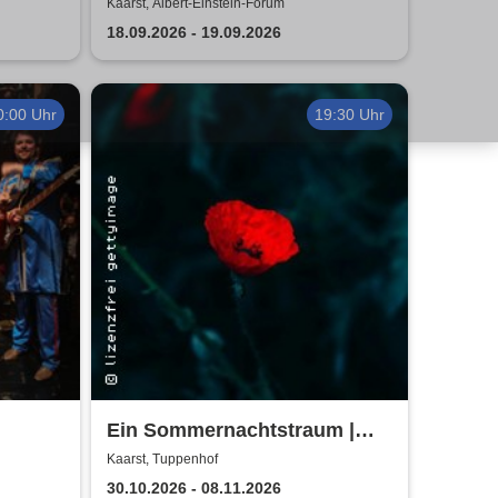
Prokofiev | Konzert für
Kaarst, Albert-Einstein-Forum
Gehörlose und Hörende
18.09.2026 - 19.09.2026
0:00 Uhr
19:30 Uhr
Ein Sommernachtstraum |
Theaterverein Kaarst
Kaarst, Tuppenhof
30.10.2026 - 08.11.2026