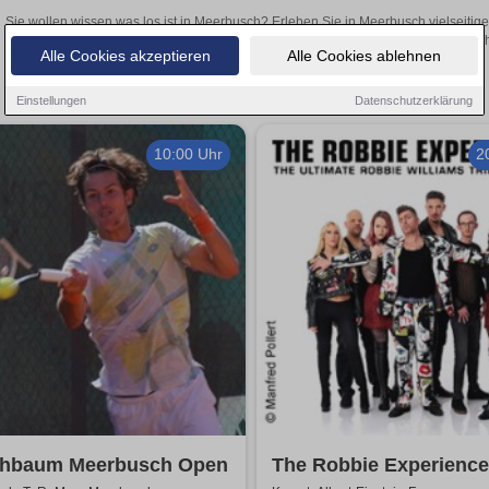
Sie wollen wissen was los ist in Meerbusch? Erleben Sie in Meerbusch vielseitig
Theateraufführungen oder aufregende Veranstaltungen in Meerbusch –
Alle Cookies akzeptieren
Alle Cookies ablehnen
Einstellungen
Datenschutzerklärung
10:00 Uhr
2
chbaum Meerbusch Open
The Robbie Experience