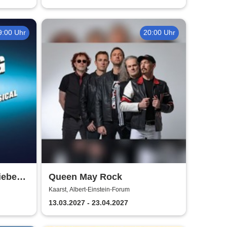
9:00 Uhr
20:00 Uhr
iebe
Queen May Rock
ckson
Kaarst, Albert-Einstein-Forum
13.03.2027 - 23.04.2027