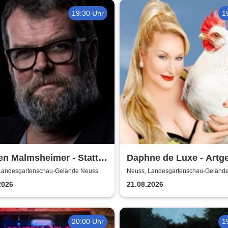
19:30 Uhr
1
n Malmsheimer - Statt
Daphne de Luxe - Artg
tlich die Welt bewegt,
Landesgartenschau-Gelände Neuss
Neuss, Landesgartenschau-Geländ
ch wohl nur das Meer
2026
21.08.2026
ügt
20:00 Uhr
1