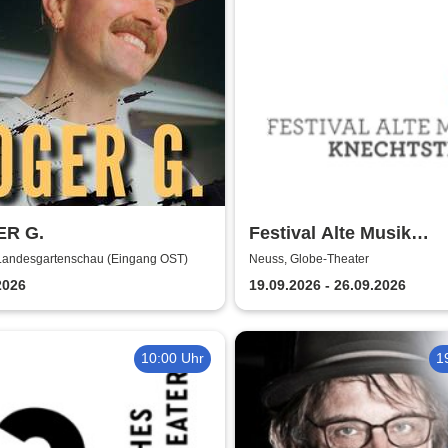
R G.
Festival Alte Musik
Knechtsteden
Landesgartenschau (Eingang OST)
Neuss, Globe-Theater
2026
19.09.2026 - 26.09.2026
10:00 Uhr
1