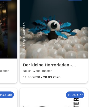
Der kleine Horrorladen -
Kulturforum Alte Post und
Gelände
Neuss, Globe-Theater
Musikschule Neuss
11.09.2026 - 20.09.2026
9:30 Uhr
19:30 Uhr