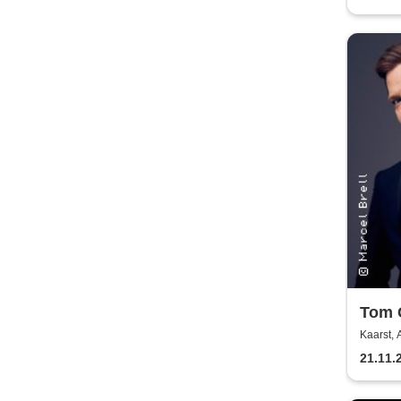
Tom G
Swing
Kaarst, 
21.11.