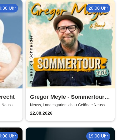
9:30 Uhr
20:00 Uhr
erecht
Gregor Meyle - Sommertour
2026
e Neuss
Neuss, Landesgartenschau-Gelände Neuss
22.08.2026
9:00 Uhr
19:00 Uhr