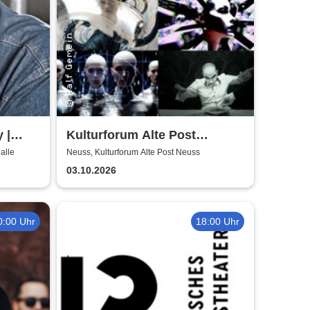
 |
Kulturforum Alte Post
presents: Layers Respond
alle
Neuss, Kulturforum Alte Post Neuss
03.10.2026
0:00 Uhr
18:00 Uhr