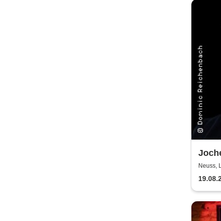
Joche
wesen
Neuss, 
hab i
19.08.
gepfl