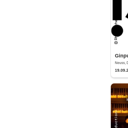
Ginpu
dem 
Neuss, 
Bühne
Rhei
19.09.
Neus