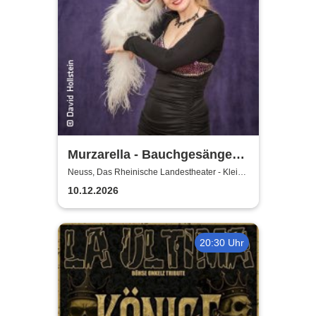
Murzarella - Bauchgesänge
und andere Ungereimtheiten
Neuss, Das Rheinische Landestheater - Kleine
Bühne
10.12.2026
20:30 Uhr