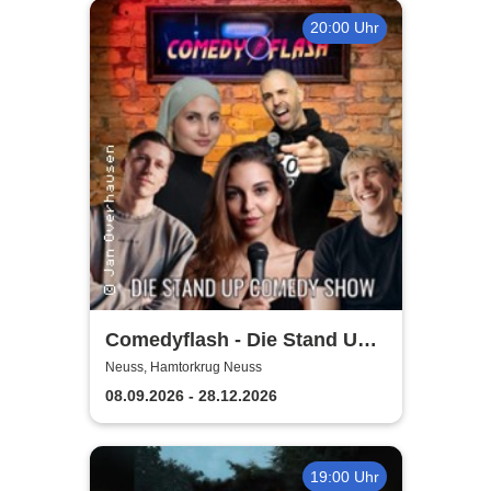
20:00 Uhr
Comedyflash - Die Stand Up
Comedy Show in Neuss
Neuss, Hamtorkrug Neuss
08.09.2026 - 28.12.2026
19:00 Uhr