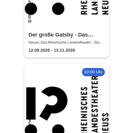
Der große Gatsby - Das
Rheinische Landestheater
Neuss, Das Rheinische Landestheater - Große
Bühne
Neuss
12.09.2026 - 13.11.2026
10:00 Uhr