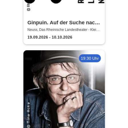
Ginpuin. Auf der Suche nach
dem großen Glück - Das
Neuss, Das Rheinische Landestheater - Kleine
Bühne
Rheinische Landestheater
19.09.2026 - 10.10.2026
Neuss
19:30 Uhr