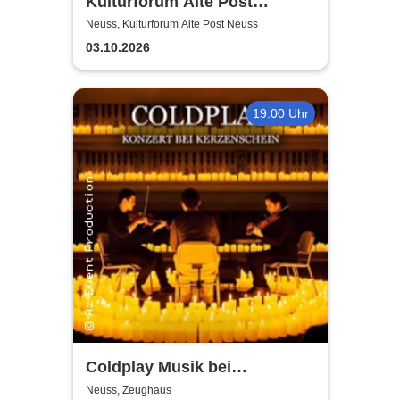
Kulturforum Alte Post
presents: Layers Respond
Neuss, Kulturforum Alte Post Neuss
03.10.2026
19:00 Uhr
Coldplay Musik bei
Kerzenschein
Neuss, Zeughaus