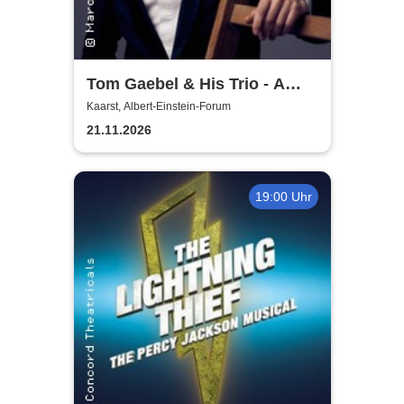
Tom Gaebel & His Trio - A
Swinging Affair
Kaarst, Albert-Einstein-Forum
21.11.2026
19:00 Uhr