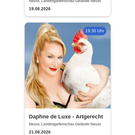
wesentlich die Welt bewegt,
Neuss, Landesgartenschau-Gelände Neuss
hab ich wohl nur das Meer
19.08.2026
gepflügt
19:30 Uhr
Daphne de Luxe - Artgerecht
Neuss, Landesgartenschau-Gelände Neuss
21.08.2026