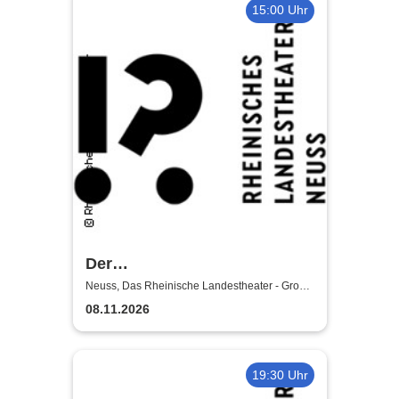
15:00 Uhr
Der
satanarchäolügenialkohöllische
Neuss, Das Rheinische Landestheater - Große
Bühne
Wunschpunsch - Rheinisches
08.11.2026
Landestheater Neuss
19:30 Uhr