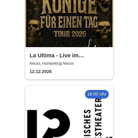
La Ultima - Live im
Hamtorkrug! | Könige für
Neuss, Hamtorkrug Neuss
einen Tag
12.12.2026
18:00 Uhr