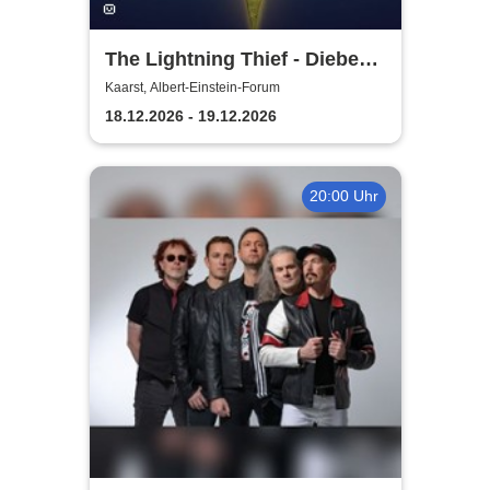
The Lightning Thief - Diebe
im Olymp ein Percy Jackson
Kaarst, Albert-Einstein-Forum
Musical
18.12.2026 - 19.12.2026
20:00 Uhr