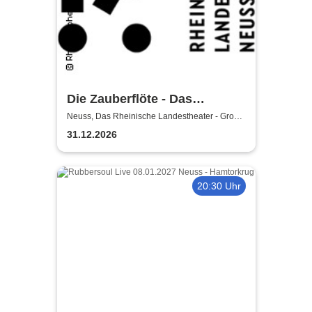
Die Zauberflöte - Das
Rheinische Landestheater
Neuss, Das Rheinische Landestheater - Große
Bühne
31.12.2026
20:30 Uhr